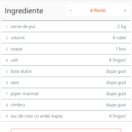
Ingrediente
6 Portii
carne de pui
2 kg
1
usturoi
6 catei
2
ceapa
1 buc
3
ulei
6 linguri
4
boia dulce
dupa gust
5
sare
dupa gust
6
piper macinat
dupa gust
7
cimbru
dupa gust
8
suc de rosii cu ardei kapia
4 linguri
9