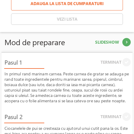
ADAUGA LA LISTA DE CUMPARATURI
VEZI LISTA
Mod de preparare
SLIDESHOW
Pasul 1
TERMINAT
In primul rand marinam carnea. Peste carnea de gratar se adauga pe
rand toate ingredientele pentru marinare: sarea, piperul, cimbrul,
boiaua dulce (sau iute, daca doriti sa iasa mai picanta carnea),
usturoiul pisat sau taiat rondele fine, ceapa, sucul de rosii cu ardei
capia si uleiul. Se amesteca carnea cu toate aceste ingrediente, se
acopera cu o folie alimentara si se lasa cateva ore sau peste noapte.
Pasul 2
TERMINAT
Ciocanelele de pui se cresteaza cu ajutorul unui cutit pana la os. Este
mai bine asa pentru a nu ramane langa os o parte plina cu sange,