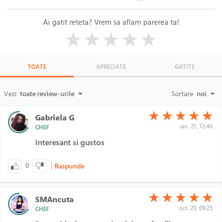
Ai gatit reteta? Vrem sa aflam parerea ta!
( )
( )
( )
( )
( )
★
★
★
★
★
TOATE
APRECIATE
GATITE
Vezi
toate review-urile
Sortare
noi
(*)
(*)
(*)
(*)
(*)
★
★
★
★
★
Gabriela G
ian. 21, 12:46
CHEF
Interesant si gustos
|
0
Raspunde
(*)
(*)
(*)
(*)
(*)
★
★
★
★
★
SMAncuta
oct. 20, 09:25
CHEF