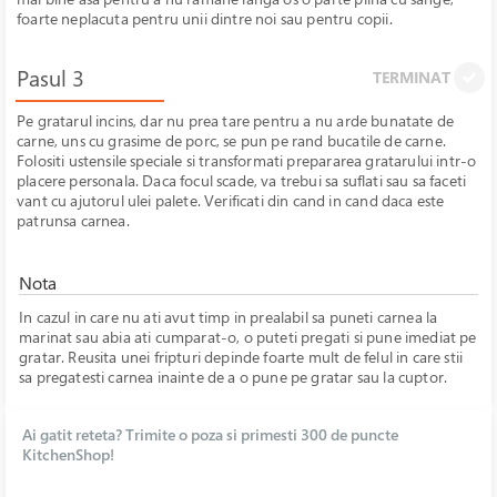
foarte neplacuta pentru unii dintre noi sau pentru copii.
Pasul 3
TERMINAT
Pe gratarul incins, dar nu prea tare pentru a nu arde bunatate de
carne, uns cu grasime de porc, se pun pe rand bucatile de carne.
Folositi ustensile speciale si transformati prepararea gratarului intr-o
placere personala. Daca focul scade, va trebui sa suflati sau sa faceti
vant cu ajutorul ulei palete. Verificati din cand in cand daca este
patrunsa carnea.
Nota
In cazul in care nu ati avut timp in prealabil sa puneti carnea la
marinat sau abia ati cumparat-o, o puteti pregati si pune imediat pe
gratar. Reusita unei fripturi depinde foarte mult de felul in care stii
sa pregatesti carnea inainte de a o pune pe gratar sau la cuptor.
Ai gatit reteta? Trimite o poza si primesti 300 de puncte
KitchenShop!