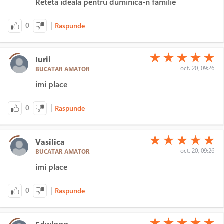
Reteta ideala pentru duminica-n familie
|
0
Raspunde
(*)
(*)
(*)
(*)
(*)
★
★
★
★
★
Iurii
oct. 20, 09:26
BUCATAR AMATOR
imi place
|
0
Raspunde
(*)
(*)
(*)
(*)
(*)
★
★
★
★
★
Vasilica
oct. 20, 09:26
BUCATAR AMATOR
imi place
|
0
Raspunde
(*)
(*)
(*)
(*)
(*)
★
★
★
★
★