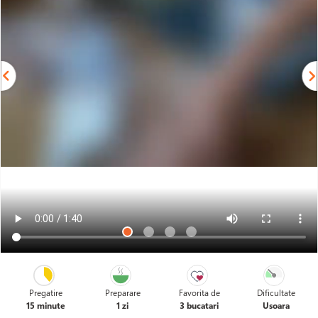
nu sunt foarte incantati de gusturile deosebite/exagerate.
Pregatire
Preparare
Favorita de
Dificultate
15 minute
1 zi
3 bucatari
Usoara