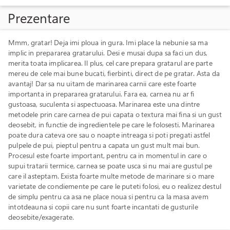
Prezentare
Mmm, gratar! Deja imi ploua in gura. Imi place la nebunie sa ma
implic in prepararea gratarului. Desi e musai dupa sa faci un dus,
merita toata implicarea. Il plus, cel care prepara gratarul are parte
mereu de cele mai bune bucati, fierbinti, direct de pe gratar. Asta da
avantaj! Dar sa nu uitam de marinarea carnii care este foarte
importanta in prepararea gratarului. Fara ea, carnea nu ar fi
gustoasa, suculenta si aspectuoasa. Marinarea este una dintre
metodele prin care carnea de pui capata o textura mai fina si un gust
deosebit, in functie de ingredientele pe care le folosesti. Marinarea
poate dura cateva ore sau o noapte intreaga si poti pregati astfel
pulpele de pui, pieptul pentru a capata un gust mult mai bun.
Procesul este foarte important, pentru ca in momentul in care o
supui tratarii termice, carnea se poate usca si nu mai are gustul pe
care il asteptam. Exista foarte multe metode de marinare si o mare
varietate de condiemente pe care le puteti folosi, eu o realizez destul
de simplu pentru ca asa ne place noua si pentru ca la masa avem
intotdeauna si copii care nu sunt foarte incantati de gusturile
deosebite/exagerate.