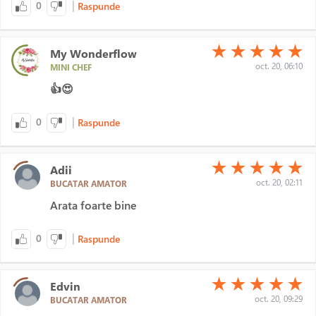
|
0
Raspunde
(*)
(*)
(*)
(*)
(*)
★
★
★
★
★
My Wonderflow
oct. 20, 06:10
MINI CHEF
👍😍
|
0
Raspunde
(*)
(*)
(*)
(*)
(*)
★
★
★
★
★
Adii
oct. 20, 02:11
BUCATAR AMATOR
Arata foarte bine
|
0
Raspunde
(*)
(*)
(*)
(*)
(*)
★
★
★
★
★
Edvin
oct. 20, 09:29
BUCATAR AMATOR