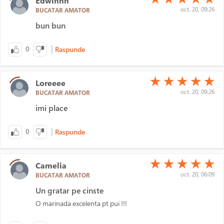
Edwinnn
oct. 20, 09:26
BUCATAR AMATOR
bun bun
|
0
Raspunde
(*)
(*)
(*)
(*)
(*)
★
★
★
★
★
Loreeee
oct. 20, 09:26
BUCATAR AMATOR
imi place
|
0
Raspunde
(*)
(*)
(*)
(*)
(*)
★
★
★
★
★
Camelia
oct. 20, 06:09
BUCATAR AMATOR
Un gratar pe cinste
O marinada excelenta pt pui !!!