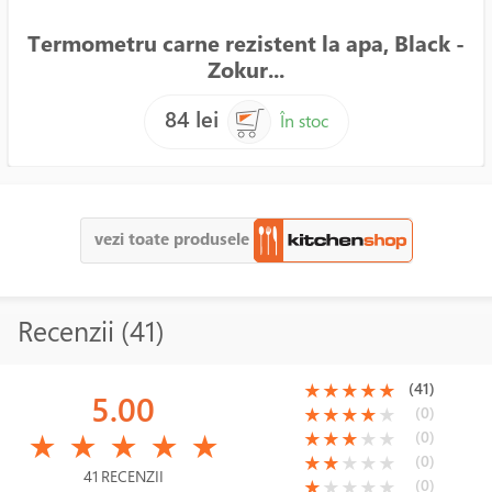
Termometru carne rezistent la apa, Black -
Zokur...
84 lei
În stoc
vezi toate produsele
Recenzii (41)
(*)
(*)
(*)
(*)
(*)
(41)
★
★
★
★
★
5.00
(*)
(*)
(*)
(*)
( )
(0)
★
★
★
★
★
(*)
(*)
(*)
(*)
(*)
(*)
(*)
(*)
( )
( )
(0)
★
★
★
★
★
★
★
★
★
★
(*)
(*)
( )
( )
( )
(0)
★
★
★
★
★
41 RECENZII
(*)
( )
( )
( )
( )
(0)
★
★
★
★
★