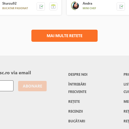
Sturzu92
Andra
BUCATAR PASIONAT
MINI CHEF
MAI MULTE RETETE
c.ro via email
DESPRE NOI
PR
ÎNTREBĂRI
LIS
ABONARE
FRECVENTE
CU
REȚETE
ME
RECENZII
RE
BUCĂTARI
RE