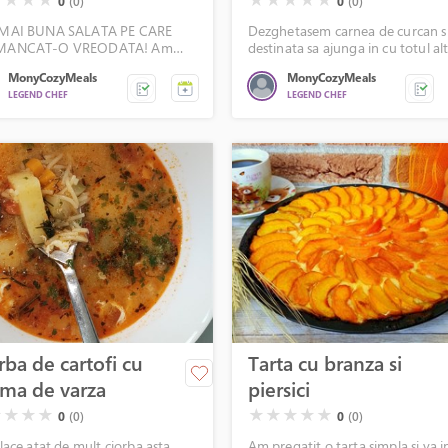
fryer
★
★
★
★
★
★
★
★
★
0
(0)
0
(0)
MAI BUNA SALATA PE CARE
Dezghetasem carnea de curcan si
MANCAT-O VREODATA! Am
destinata sa ajunga in cu totul al
 cu CAPS ca sa evidentiez acest
preparat, cand mi-am adus amin
MonyCozyMeals
MonyCozyMeals
t. Gustoasa, fresh si super
am foi de vita la sticla si tot ce imi
LEGEND CHEF
LEGEND CHEF
anta.
trebuie, asa ca m-am reorientat s
am facut pofta.
rba de cartofi cu
Tarta cu branza si
ma de varza
piersici
( )
( )
( )
( )
( )
( )
( )
( )
★
★
★
★
★
★
★
★
★
0
(0)
0
(0)
lace atat de mult ciorba asta,
Am pregatit o tarta simpla si va i