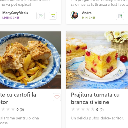
 nu va pot explica!
sa o incercati. Branza a fost facut
catre bunica sotului meu din lap
MonyCozyMeals
Andra
prins.
LEGEND CHEF
MINI CHEF
te cu cartofi la
Prajitura turnata cu
tor
branza si visine
( )
( )
( )
( )
( )
( )
( )
( )
★
★
★
★
★
★
★
★
★
0
(0)
0
(0)
si arome pentru o cina
Un deliciu pufos, dulce-acrisor.
ioasa.