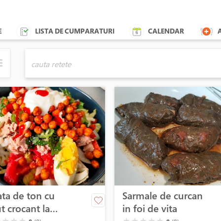
E
LISTA DE CUMPARATURI
CALENDAR
ata de ton cu
Sarmale de curcan
t crocant la
in foi de vita
( )
( )
( )
( )
( )
( )
( )
( )