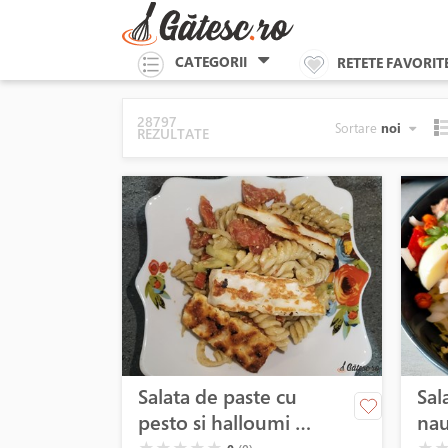
CATEGORII
RETETE FAVORIT
28797
Sortare
noi
REZULTATE
Salata de paste cu
Sal
pesto si halloumi la
nau
( )
( )
( )
( )
( )
( )
( )