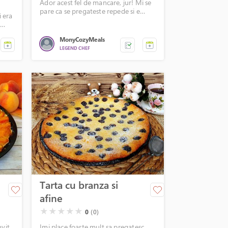
Ador acest fel de mancare, jur! Mi se
pare ca se pregateste repede si e
 era
buna ca meal prep, iar pe mine ma
t
ajuta in procesul de slabit, deoarece
te ca
nu e foarte calorica, mai ales daca
MonyCozyMeals
alegi carne de vita.
LEGEND CHEF
i mi-
Tarta cu branza si
afine
( )
( )
( )
( )
( )
★
★
★
★
★
0
(0)
nvit
Imi place foarte mult sa pregatesc