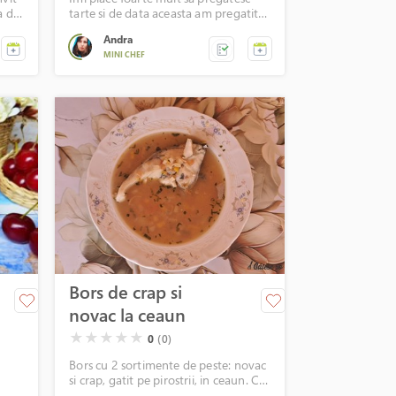
a de
tarte si de data aceasta am pregatit
te
una cu branza si afine.
Andra
MINI CHEF
Bors de crap si
novac la ceaun
( )
( )
( )
( )
( )
★
★
★
★
★
0
(0)
Bors cu 2 sortimente de peste: novac
si crap, gatit pe pirostrii, in ceaun. Cu
bors si rosii este o bunatate!