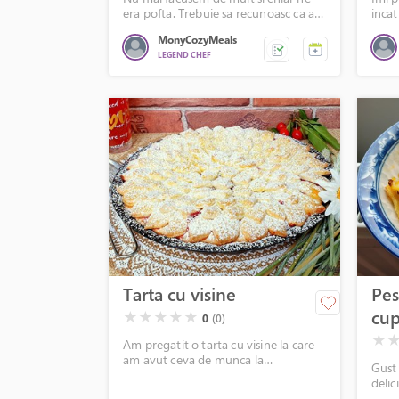
era pofta. Trebuie sa recunoasc ca am
incat
mancat cu putina vinovatie ca si
MonyCozyMeals
garnitura, dar e ok, uneori mai
LEGEND CHEF
trebuie sa ne facem si poftele.
Tarta cu visine
Pes
cup
( )
( )
( )
( )
( )
★
★
★
★
★
0
(0)
( )
( )
★
Am pregatit o tarta cu visine la care
am avut ceva de munca la
Gust 
decor...puteau sa iasa si mai bine
delic
frunzulitele, dar dupa ce aluatul se