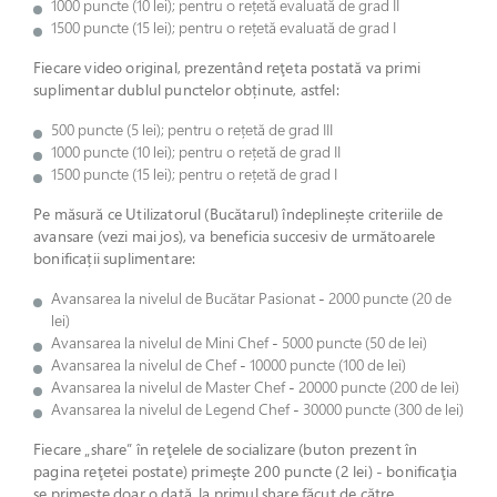
1000 puncte (10 lei); pentru o rețetă evaluată de grad II
1500 puncte (15 lei); pentru o rețetă evaluată de grad I
Fiecare video original, prezentând reţeta postată va primi
suplimentar dublul punctelor obținute, astfel:
500 puncte (5 lei); pentru o rețetă de grad III
1000 puncte (10 lei); pentru o rețetă de grad II
1500 puncte (15 lei); pentru o rețetă de grad I
Pe măsură ce Utilizatorul (Bucătarul) îndeplinește criteriile de
avansare (vezi mai jos), va beneficia succesiv de următoarele
bonificații suplimentare:
Avansarea la nivelul de Bucătar Pasionat - 2000 puncte (20 de
lei)
Avansarea la nivelul de Mini Chef - 5000 puncte (50 de lei)
Avansarea la nivelul de Chef - 10000 puncte (100 de lei)
Avansarea la nivelul de Master Chef - 20000 puncte (200 de lei)
Avansarea la nivelul de Legend Chef - 30000 puncte (300 de lei)
Fiecare „share” în reţelele de socializare (buton prezent în
pagina reţetei postate) primeşte 200 puncte (2 lei) - bonificaţia
se primește doar o dată, la primul share făcut de către