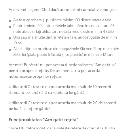
Ai devenit Legend Chef dacă ai indeplinit cumulativ condiţiile:
Au fost aprobate şi publicate minim 100 dintre reţetele tale
Pentru minim 20 dintre reţetele tale, luând în considerare 25
note ale celorlați utilizatori, nota ta medie este minim 4 stele
Una sau mai multe dintre rețetele tale, au fost gătite de minim
10 ori
Ai achiziţionat produse din magazinele Kitchen Shop de minim
2800 lei (plata poate fi făcută şi cu puncte) în ultimele 12 luni
Atenție! Bucătarii nu pot accesa funcționalitatea "Am gătit-o"
pentru propriile rețete. De asemenea, nu pot acorda
note/recenzii propriilor rețete.
Utilizatorii Gatesc.ro nu pot acorda mai mult de 10 recenzii
standard pe lună (fără ca rețeta să fie gătită)!
Utilizatorii Gatesc.ro nu pot acorda mai mult de 20 de recenzii
pe lună, la rețete gătite!
Funcționalitatea "Am gătit reţeta"
Orice Utilizator logat, dacă gătește rețete de gradul I și II, din