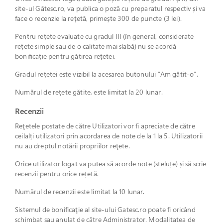
site-ul Gătesc.ro, va publica o poză cu preparatul respectiv și va
face o recenzie la rețetă, primește 300 de puncte (3 lei).
Pentru rețete evaluate cu gradul III (în general, considerate
rețete simple sau de o calitate mai slabă) nu se acordă
bonificație pentru gătirea rețetei.
Gradul rețetei este vizibil la acesarea butonului "Am gătit-o".
Numărul de reţete gătite, este limitat la 20 lunar.
Recenzii
Reţetele postate de către Utilizatori vor fi apreciate de către
ceilalți utilizatori prin acordarea de note de la 1 la 5. Utilizatorii
nu au dreptul notării propriilor reţete.
Orice utilizator logat va putea să acorde note (steluțe) și să scrie
recenzii pentru orice rețetă.
Numărul de recenzii este limitat la 10 lunar.
Sistemul de bonificaţie al site-ului Gatesc.ro poate fi oricând
schimbat sau anulat de către Administrator. Modalitatea de