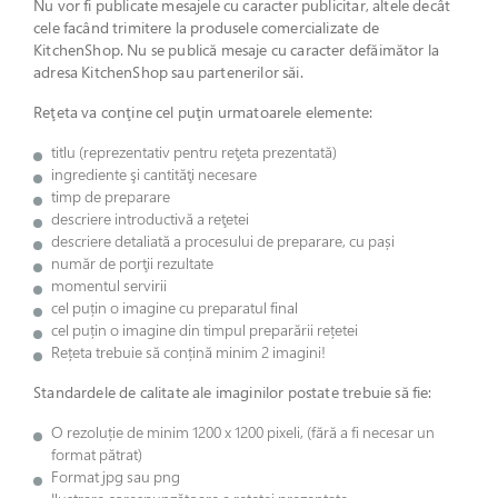
Nu vor fi publicate mesajele cu caracter publicitar, altele decât
cele facând trimitere la produsele comercializate de
KitchenShop. Nu se publică mesaje cu caracter defăimător la
adresa KitchenShop sau partenerilor săi.
Reţeta va conţine cel puţin urmatoarele elemente:
titlu (reprezentativ pentru reţeta prezentată)
ingrediente şi cantităţi necesare
timp de preparare
descriere introductivă a reţetei
descriere detaliată a procesului de preparare, cu pași
număr de porţii rezultate
momentul servirii
cel puțin o imagine cu preparatul final
cel puțin o imagine din timpul preparării rețetei
Rețeta trebuie să conțină minim 2 imagini!
Standardele de calitate ale imaginilor postate trebuie să fie:
O rezoluție de minim 1200 x 1200 pixeli, (fără a fi necesar un
format pătrat)
Format jpg sau png