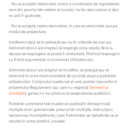
- Nu se acceptă rețete care conțin o combinație de ingrediente,
care din punctul de vedere al Juriului, nu fac sens culinar și deci
nu pot fi gustoase.
- Nu se acceptă reţete decorative, în care accentul este pus pe
modul de prezentare.
Indiferent dacă se încadrează sau nu în criteriile de mai sus,
Administratorul are dreptul să respingă orice rețetă, fără ca
decizia de respingere să poată fi contestată. Motivul respingerii
va fi însă argumentat si comunicat Utilizatorului.
Administratorul are dreptul să modifice, să şteargă sau să
intervină în orice mod consideră de cuviinţă asupra postărilor
utilizatorilor. Conţinutul inadecvat al unei postări (neconform
prezentului Regulament sau care nu respectă
Termenii şi
condiţiile
), gatesc.ro va conduce la neaprobarea publicării.
Postările conţinând text inadecvat publicării (limbaj trivial,
multiple erori gramaticale, prescurtări multiple, instrucţiuni
neclare sau incomplete etc.) pot fi eliminate iar beneficiile ce ar
rezulta în urma postării, anulate.