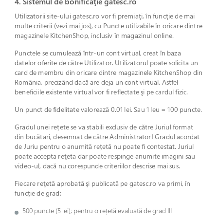
4. Sistemul de bonificaţie gatesc.ro
Utilizatorii site-ului gatesc.ro vor fi premiaţi, în funcţie de mai
multe criterii (vezi mai jos), cu Puncte utilizabile în oricare dintre
magazinele KitchenShop, inclusiv în magazinul online.
Punctele se cumulează într-un cont virtual, creat în baza
datelor oferite de către Utilizator. Utilizatorul poate solicita un
card de membru din oricare dintre magazinele KitchenShop din
România, precizând dacă are deja un cont virtual. Astfel
beneficiile existente virtual vor fi reflectate şi pe cardul fizic.
Un punct de fidelitate valorează 0.01 lei. Sau 1 leu = 100 puncte.
Gradul unei rețete se va stabili exclusiv de către Juriul format
din bucătari, desemnat de către Administrator! Gradul acordat
de Juriu pentru o anumită rețetă nu poate fi contestat. Juriul
poate accepta reţeta dar poate respinge anumite imagini sau
video-ul, dacă nu corespunde criteriilor descrise mai sus.
Fiecare reţetă aprobată şi publicată pe gatesc.ro va primi, în
funcție de grad:
500 puncte (5 lei); pentru o rețetă evaluată de grad III