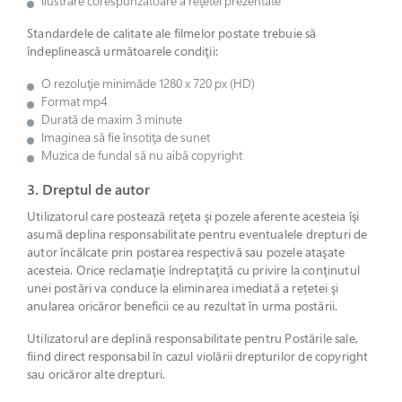
Ilustrare corespunzătoare a reţetei prezentate
Standardele de calitate ale filmelor postate trebuie să
îndeplinească următoarele condiţii:
O rezoluţie minimăde 1280 x 720 px (HD)
Format mp4
Durată de maxim 3 minute
Imaginea să fie însotiţa de sunet
Muzica de fundal să nu aibă copyright
3. Dreptul de autor
Utilizatorul care postează reţeta şi pozele aferente acesteia îşi
asumă deplina responsabilitate pentru eventualele drepturi de
autor încălcate prin postarea respectivă sau pozele ataşate
acesteia. Orice reclamaţie îndreptaţită cu privire la conţinutul
unei postări va conduce la eliminarea imediată a rețetei şi
anularea oricăror beneficii ce au rezultat în urma postării.
Utilizatorul are deplină responsabilitate pentru Postările sale,
fiind direct responsabil în cazul violării drepturilor de copyright
sau oricăror alte drepturi.