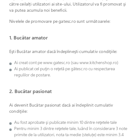
către ceilalți utilizatori ai site-ului, Utilizatorul va fi promovat şi
va putea acumula noi beneficii.
Nivelele de promovare pe gatesc.ro sunt următoarele:
1. Bucătar amator
Eşti Bucătar amator dacă îndeplineşti cumulativ condiţiile:
Ai creat cont pe www.gatesc.ro (sau www.kitchenshop.ro)
Ai publicat cel puţin o reţetă pe gătesc.ro cu respectarea
regulilor de postare.
2. Bucătar pasionat
Ai devenit Bucătar pasionat dacă ai îndeplinit cumulativ
condiţiile:
Au fost aprobate şi publicate minim 10 dintre reţetele tale
Pentru minim 3 dintre reţetele tale, luând în considerare 3 note
primite de la utilizatori, nota ta medie (steluțe) este minim 3.4