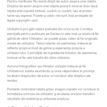
Pentru clarificare: Nu există drept de autor asupra unei reţete.
Dreptul de autor asupra unei reţete poate fi invocat doar dacă
reţeta este copiată textual, cuvânt cu cuvânt, sau se preiau
texte sau expresii. Pozele şi video-rile sunt însă protejate de
legea copyright-ului!
Utilizatorii pot găti reţete preluate din orice sursă. Condiţia
esenţială pentru publicare pe Gatesc.ro este însă ca reţeta să fie
gătită de către Utilizator, iar pozele şi/sau video să fie originale,
create de utilizator. Textul reţetei, de asemenea, trebuie să
reflecte propriul mod de gătire şi experienţa proprie a
utilizatorului. Cantităţile de ingrediente folosite, de asemenea,
trebuie să fie cele folosite de către utilizator.
Autorul fotografiilor sau filmelor utilizate trebuie să fie
Utilizatorul, acesta asumându-şi orice răspundere în privinţa
încălcării drepturilor de autor ori oricăror alte drepturi ale
terţilor.
Postările conţinând reţete şi/sau imagini copiate vor conduce la
închiderea contului de utilizator şi anularea oricăror beneficii
rezultate din existenţa şi utilizarea acestuia.