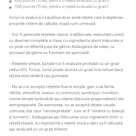
1000 puncte (10 lei); pentru o rețetă evaluată cu grad II
1500 puncte (15 lei); pentru o rețetă evaluată cu grad I
Juriul va evalua și va publica doar acele rețete care îndeplinesc
propriile criterii de calitate, după cum urmează:
- Vor fi apreciate rețetele clasice, tradiționale, executate corect,
cu descrieri complete și clare, cu ingrediente atent măsurate și
cu poze ce reflectă pașii de gătire. Adăugarea de video cu
procesul de gătire va fi extrem de apreciată!
- Rețetele simple, banale vor fi evaluate probabil cu un grad
redus (III). Totuși, Juriul poate acorda un grad mai ridicat dacă
rețeta este celebră sau gustoasă.
- Nu se vor accepta rețetele foarte simple, gen: ouă fierte,
clătite, smoothie, ceaiuri, cu crenvurști, sandvișuri, murături,
creme simple tartinabile sau rețete obținute preponderent din
semipreparate. De asemenea, nu se acceptă rețete uzuale,
comune, dar ușor “reinterpretate”, cum ar fi "omletă cu brânză
și turmeric". Adăugarea sau înlocuirea unui ingredient dintr-o
rețetă clasică, nu reprezintă o rețetă nouă și deci va fi refuzată
sau evaluată cu un grad inferior.