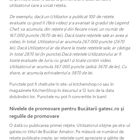
utilizatorul care a urcat rețeta.
De exemplu, dacă un Utilizator a publicat 100 de rețete,
evaluate cu grad II (fără video) și a avansat la gradul de Legend
Chef, va acumula, din rețete și din fiecare nivel, un număr de
167.000 puncte (1670 de lei). Dacă toate rețetele sale ar avea și
video, în total, Utilizatorul ar acumula 267.000 puncte (2670
lei). Dacă Utilizatorul ar da share la toate rețetele sale, ar câstiga
în total 2870 lei (în puncte).Dacă rețetele Utilizatorului ar fi
toate evaluate de Juriu cu grad I și toate conțin video,
Utilizatorul ar acumula 367.000 puncte (adică 3670 de lei). Cu
share, ar acumula echivalentul a 3870 de lei.
Punctele pot fi cheltuite în site-ul kitchenshop.ro sau în
magazinele KitchenShop în decursul a 12 luni de la data
dobândirii lor. Punctele nu pot fi convertite în bani!
Nivelele de promovare pentru Bucătarii gatesc.ro şi
regulile de promovare
O dată cu publicarea primei reţete, Utilizatorul obţine pe site-ul
gatesc.ro titlul de Bucătar Amator. Pe măsură ce numărul de
reţete publicate crește, iar rețetele sunt apreciate și gătite de