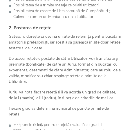
Posibilitatea de a trimite mesaje celorlalți utilizatori
Posibilitatea de creare de Lista comună de Cumpărături și
Calendar comun de Meniuri, cu un alt utilizator
2. Postarea de reţete
Gatesc.ro dorește să devină un site de referință pentru bucătarii
amatori și prefesionişti, iar aceștia să găsească în site doar rețete
testate și delicioase.
De aceea, rețetele postate de către Utilizatori vor fi analizate și
premiate (bonificate) de către un Juriu, format din bucătari cu
experiență, desemnați de către Administrator, care au rolul de a
valida, modifica sau chiar respinge rețetele primite de la
Utilizatori.
Juriul va nota fiecare rețetă și îi va acorda un grad de calitate,
de la I (maxim) la III (redus), în funcție de criteriile de mai jos.
Fiecare grad va determina numărul de puncte primite de
rețetă:
500 puncte (5 lei); pentru o rețetă evaluată cu grad III