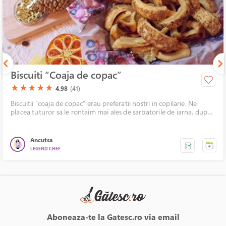
Biscuiti “Coaja de copac”
(*)
(*)
(*)
(*)
(*)
★
★
★
★
★
4.98
(41)
Biscuitii “coaja de copac” erau preferatii nostri in copilarie. Ne
placea tuturor sa le rontaim mai ales de sarbatorile de iarna, dupa
ce ne saturam de prajiturile cu crema.
Ancutsa
LEGEND CHEF
Aboneaza-te la Gatesc.ro via email