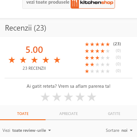
vezi toate produsele
Recenzii (23)
(*)
(*)
(*)
(*)
(*)
(23)
★
★
★
★
★
5.00
(*)
(*)
(*)
(*)
( )
(0)
★
★
★
★
★
(*)
(*)
(*)
(*)
(*)
(*)
(*)
(*)
( )
( )
(0)
★
★
★
★
★
★
★
★
★
★
(*)
(*)
( )
( )
( )
(0)
★
★
★
★
★
23 RECENZII
(*)
( )
( )
( )
( )
(0)
★
★
★
★
★
Ai gatit reteta? Vrem sa aflam parerea ta!
( )
( )
( )
( )
( )
★
★
★
★
★
TOATE
APRECIATE
GATITE
Vezi
toate review-urile
Sortare
noi