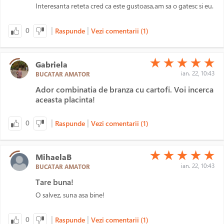
Interesanta reteta cred ca este gustoasa,am sa o gatesc si eu.
|
|
0
Raspunde
Vezi comentarii (1)
(*)
(*)
(*)
(*)
(*)
★
★
★
★
★
Gabriela
ian. 22, 10:43
BUCATAR AMATOR
Ador combinatia de branza cu cartofi. Voi incerca
aceasta placinta!
|
|
0
Raspunde
Vezi comentarii (1)
(*)
(*)
(*)
(*)
(*)
★
★
★
★
★
MihaelaB
ian. 22, 10:43
BUCATAR AMATOR
Tare buna!
O salvez, suna asa bine!
|
|
0
Raspunde
Vezi comentarii (1)