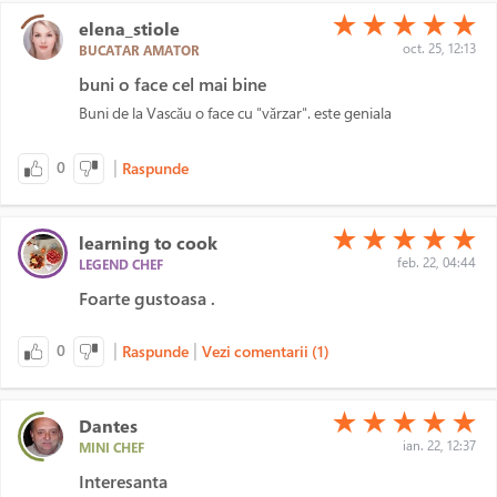
(*)
(*)
(*)
(*)
(*)
★
★
★
★
★
elena_stiole
oct. 25, 12:13
BUCATAR AMATOR
buni o face cel mai bine
Buni de la Vascǎu o face cu "vǎrzar". este geniala
|
0
Raspunde
(*)
(*)
(*)
(*)
(*)
★
★
★
★
★
learning to cook
feb. 22, 04:44
LEGEND CHEF
Foarte gustoasa .
|
|
0
Raspunde
Vezi comentarii (1)
(*)
(*)
(*)
(*)
(*)
★
★
★
★
★
Dantes
ian. 22, 12:37
MINI CHEF
Interesanta