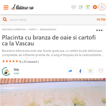
FILTRE
GUSTARI & APERITIVE
>
PARTY
>
ROMANEASCA
Placinta cu branza de oaie si cartofi
ca la Vascau
Bucataria bihoreana este una foarte gustoasa, cu retete locale delicioase,
completate de influente primite de-a lungul timpului de la nationalitatile
conlocuitoare. In Tara Beiusului, unde se afla si localitatea Vascau,
(*)
(*)
(*)
(*)
(*)
★
★
★
★
★
5
( 23
recenzii )
oamenii locului sunt gazde primitoare si foarte ospitaliere, iar la ei
trebuie neaparat sa incerci o placinta de Vascau, dupa reteta traditionala
Sidy
din Bihor, cu umplutura din cartofi si branza telemea (cas) de oaie. La
CHEF
multe nunti din Bihor veti gasi aceasta placinta ca aperitiv cald... Asa este
cea mai buna (asta nu inseamna ca rece nu se poate manca si nu e
gustoasa)!