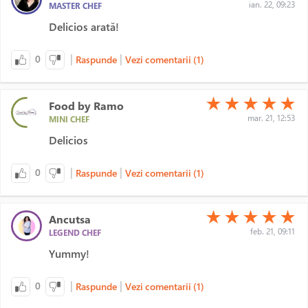
ian. 22, 09:23
MASTER CHEF
Delicios arată!
|
|
0
Raspunde
Vezi comentarii (1)
(*)
(*)
(*)
(*)
(*)
★
★
★
★
★
Food by Ramo
mar. 21, 12:53
MINI CHEF
Delicios
|
|
0
Raspunde
Vezi comentarii (1)
(*)
(*)
(*)
(*)
(*)
★
★
★
★
★
Ancutsa
feb. 21, 09:11
LEGEND CHEF
Yummy!
|
|
0
Raspunde
Vezi comentarii (1)