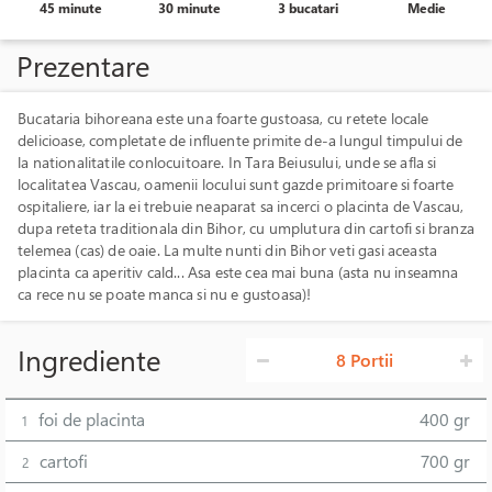
45 minute
30 minute
3 bucatari
Medie
Prezentare
Bucataria bihoreana este una foarte gustoasa, cu retete locale
delicioase, completate de influente primite de-a lungul timpului de
la nationalitatile conlocuitoare. In Tara Beiusului, unde se afla si
localitatea Vascau, oamenii locului sunt gazde primitoare si foarte
ospitaliere, iar la ei trebuie neaparat sa incerci o placinta de Vascau,
dupa reteta traditionala din Bihor, cu umplutura din cartofi si branza
telemea (cas) de oaie. La multe nunti din Bihor veti gasi aceasta
placinta ca aperitiv cald... Asa este cea mai buna (asta nu inseamna
ca rece nu se poate manca si nu e gustoasa)!
Ingrediente
8 Portii
foi de placinta
400 gr
1
cartofi
700 gr
2