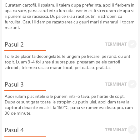
Curatam cartofii, ii spalam, ii taiem dupa preferinta, apoi ii fierbem in
apa cu sare, pana cand intra furcuita usor in ei. Ii strecuram de apa si
ii punem sa se raceasca. Dupa ce s-au racit putin, ii zdrobim cu
furculita. Casul il dam pe razatoarea cu gauri mari si mararul il tocam
marunt.
Pasul 2
TERMINAT
Foile de placinta decongelate, le ungem pe fiecare, pe rand, cu unt
topit. Luam 3-4 foi unse si suprapuse, presaram pe ele cartofi
zdrobiti, telemea rasa si marar tocat, pe toata suprafata.
Pasul 3
TERMINAT
Apoi rulam placintele si le punem intr-o tava, pe hartie de copt.
Dupa ce sunt gata toate, le stropim cu putin ulei, apoi dam tava la
cuptorul dinainte incalzit la 160°C, pana se rumenesc deasupra, cam
30 de minute.
Pasul 4
TERMINAT