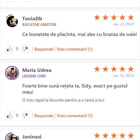
(*)
(*)
(*)
(*)
(*)
★
★
★
★
★
TaniaDb
ian. 22, 09:23
BUCATAR AMATOR
Ce bunatate de placinta, mai ales cu branza de oaie!
|
|
0
Raspunde
Vezi comentarii (1)
(*)
(*)
(*)
(*)
(*)
★
★
★
★
★
Maria Udrea
ian. 22, 09:23
LEGEND CHEF
Foarte bine sună rețeta ta, Sidy, exact pe gustul
meu!
O trec rapid la favorite pentru a o testa și eu!
|
|
0
Raspunde
Vezi comentarii (1)
(*)
(*)
(*)
(*)
(*)
★
★
★
★
★
Janinasi