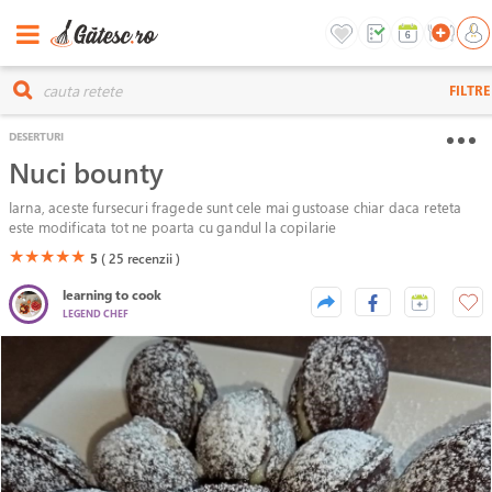
FILTRE
DESERTURI
Nuci bounty
Iarna, aceste fursecuri fragede sunt cele mai gustoase chiar daca reteta
este modificata tot ne poarta cu gandul la copilarie
(*)
(*)
(*)
(*)
(*)
★
★
★
★
★
5
( 25
recenzii )
learning to cook
LEGEND CHEF