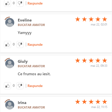
|
0
Raspunde
(*)
(*)
(*)
(*)
(*)
★
★
★
★
★
Eveline
mai 22, 02:01
BUCATAR AMATOR
Yamyyy
|
0
Raspunde
(*)
(*)
(*)
(*)
(*)
★
★
★
★
★
Giuly
mai 22, 09:33
BUCATAR AMATOR
Ce frumos au iesit.
|
0
Raspunde
(*)
(*)
(*)
(*)
(*)
★
★
★
★
★
Irina
mai 22, 11:15
BUCATAR AMATOR