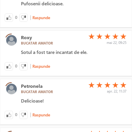
Pufosenii delicioase.
|
0
Raspunde
(*)
(*)
(*)
(*)
(*)
★
★
★
★
★
Roxy
mai 22, 09:25
BUCATAR AMATOR
Sotul a fost tare incantat de ele.
|
0
Raspunde
(*)
(*)
(*)
(*)
(*)
★
★
★
★
★
Petronela
apr. 22, 11:37
BUCATAR AMATOR
Delicioase!
|
0
Raspunde
(*)
(*)
(*)
(*)
(*)