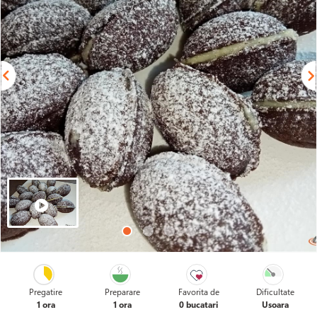
Pregatire
Preparare
Favorita de
Dificultate
1 ora
1 ora
0 bucatari
Usoara