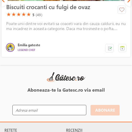
Biscuiti crocanti cu fulgi de ovaz
(*)
(*)
(*)
(*)
(*)
★
★
★
★
★
5
(49)
Poate unii dintre voi evitati sa coaceti vara din cauza caldurii, eu nu
ma incadrez in aceasta categorie. Daca ma trosneste o pofta,
trebuie sa fac preparatul, e musai. In plus, coacerea biscuitilor nu
dureaza foarte mult.
Emilia gateste
LEGEND CHEF
Aboneaza-te la Gatesc.ro via email
ABONARE
RETETE
RECENZII