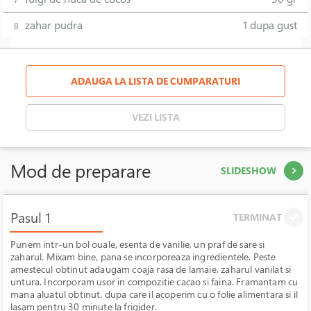
zahar pudra
1 dupa gust
8
ADAUGA LA LISTA DE CUMPARATURI
VEZI LISTA
Mod de preparare
SLIDESHOW
Pasul 1
TERMINAT
Punem intr-un bol ouale, esenta de vanilie, un praf de sare si
zaharul. Mixam bine, pana se incorporeaza ingredientele. Peste
amestecul obtinut adaugam coaja rasa de lamaie, zaharul vanilat si
untura. Incorporam usor in compozitie cacao si faina. Framantam cu
mana aluatul obtinut. dupa care il acoperim cu o folie alimentara si il
lasam pentru 30 minute la frigider.