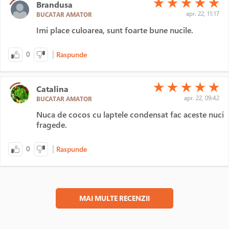
★
★
★
★
★
Brandusa
apr. 22, 11:17
BUCATAR AMATOR
Imi place culoarea, sunt foarte bune nucile.
|
0
Raspunde
(*)
(*)
(*)
(*)
(*)
★
★
★
★
★
Catalina
apr. 22, 09:42
BUCATAR AMATOR
Nuca de cocos cu laptele condensat fac aceste nuci
fragede.
|
0
Raspunde
MAI MULTE RECENZII