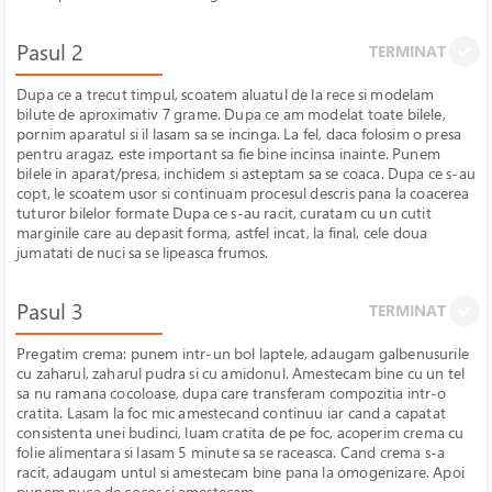
Pasul 2
TERMINAT
Dupa ce a trecut timpul, scoatem aluatul de la rece si modelam
bilute de aproximativ 7 grame. Dupa ce am modelat toate bilele,
pornim aparatul si il lasam sa se incinga. La fel, daca folosim o presa
pentru aragaz, este important sa fie bine incinsa inainte. Punem
bilele in aparat/presa, inchidem si asteptam sa se coaca. Dupa ce s-au
copt, le scoatem usor si continuam procesul descris pana la coacerea
tuturor bilelor formate Dupa ce s-au racit, curatam cu un cutit
marginile care au depasit forma, astfel incat, la final, cele doua
jumatati de nuci sa se lipeasca frumos.
Pasul 3
TERMINAT
Pregatim crema: punem intr-un bol laptele, adaugam galbenusurile
cu zaharul, zaharul pudra si cu amidonul. Amestecam bine cu un tel
sa nu ramana cocoloase, dupa care transferam compozitia intr-o
cratita. Lasam la foc mic amestecand continuu iar cand a capatat
consistenta unei budinci, luam cratita de pe foc, acoperim crema cu
folie alimentara si lasam 5 minute sa se raceasca. Cand crema s-a
racit, adaugam untul si amestecam bine pana la omogenizare. Apoi
punem nuca de cocos si amestecam.