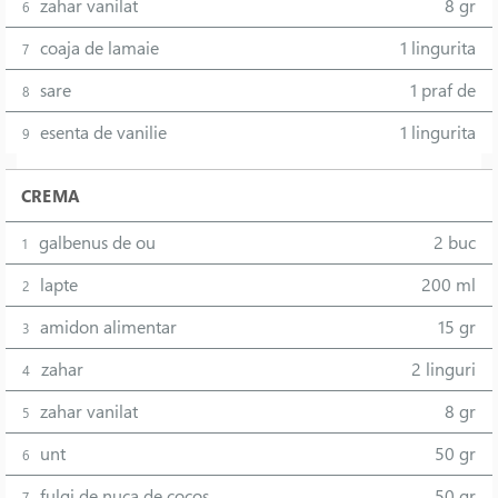
zahar vanilat
8 gr
6
coaja de lamaie
1 lingurita
7
sare
1 praf de
8
esenta de vanilie
1 lingurita
9
CREMA
galbenus de ou
2 buc
1
lapte
200 ml
2
amidon alimentar
15 gr
3
zahar
2 linguri
4
zahar vanilat
8 gr
5
unt
50 gr
6
fulgi de nuca de cocos
50 gr
7