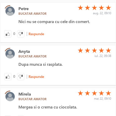
(*)
(*)
(*)
(*)
(*)
★
★
★
★
★
Petre
aug. 22, 09:10
BUCATAR AMATOR
Nici nu se compara cu cele din comert.
|
0
Raspunde
(*)
(*)
(*)
(*)
(*)
★
★
★
★
★
Anyta
iul. 22, 09:38
BUCATAR AMATOR
Dupa munca si rasplata.
|
0
Raspunde
(*)
(*)
(*)
(*)
(*)
★
★
★
★
★
Mirela
mai 22, 09:10
BUCATAR AMATOR
Mergea si o crema cu ciocolata.