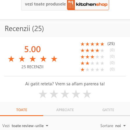
vezi toate produsele
Recenzii (25)
(*)
(*)
(*)
(*)
(*)
(25)
★
★
★
★
★
5.00
(*)
(*)
(*)
(*)
( )
(0)
★
★
★
★
★
(*)
(*)
(*)
(*)
(*)
(*)
(*)
(*)
( )
( )
(0)
★
★
★
★
★
★
★
★
★
★
(*)
(*)
( )
( )
( )
(0)
★
★
★
★
★
25 RECENZII
(*)
( )
( )
( )
( )
(0)
★
★
★
★
★
Ai gatit reteta? Vrem sa aflam parerea ta!
( )
( )
( )
( )
( )
★
★
★
★
★
TOATE
APRECIATE
GATITE
Vezi
toate review-urile
Sortare
noi