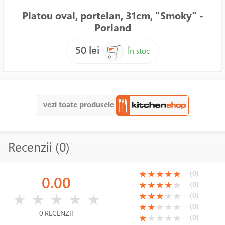
Platou oval, portelan, 31cm, "Smoky" -
Porland
50 lei
În stoc
vezi toate produsele
Recenzii (0)
(*)
(*)
(*)
(*)
(*)
(0)
★
★
★
★
★
0.00
(*)
(*)
(*)
(*)
( )
(0)
★
★
★
★
★
( )
( )
( )
( )
( )
(*)
(*)
(*)
( )
( )
(0)
★
★
★
★
★
★
★
★
★
★
(*)
(*)
( )
( )
( )
(0)
★
★
★
★
★
0 RECENZII
(*)
( )
( )
( )
( )
(0)
★
★
★
★
★