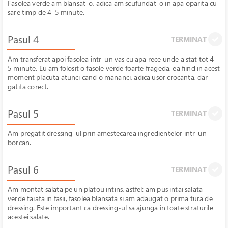
Fasolea verde am blansat-o, adica am scufundat-o in apa oparita cu
sare timp de 4-5 minute.
Pasul 4
TERMINAT
Am transferat apoi fasolea intr-un vas cu apa rece unde a stat tot 4-
5 minute. Eu am folosit o fasole verde foarte frageda, ea fiind in acest
moment placuta atunci cand o mananci, adica usor crocanta, dar
gatita corect.
Pasul 5
TERMINAT
Am pregatit dressing-ul prin amestecarea ingredientelor intr-un
borcan.
Pasul 6
TERMINAT
Am montat salata pe un platou intins, astfel: am pus intai salata
verde taiata in fasii, fasolea blansata si am adaugat o prima tura de
dressing. Este important ca dressing-ul sa ajunga in toate straturile
acestei salate.