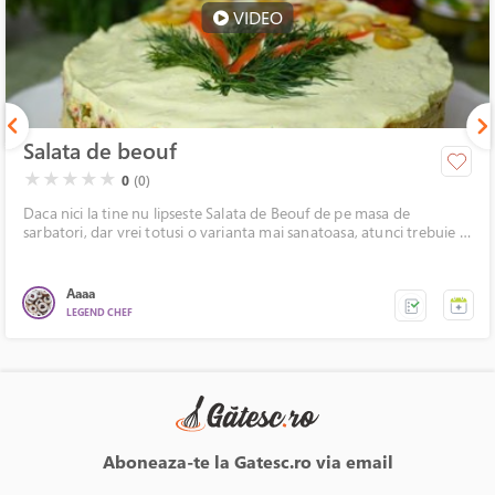
VIDEO
Salata de beouf
( )
( )
( )
( )
( )
★
★
★
★
★
0
(0)
Daca nici la tine nu lipseste Salata de Beouf de pe masa de
sarbatori, dar vrei totusi o varianta mai sanatoasa, atunci trebuie sa
incerci aceasta varianta de salata cu maioneza light, facuta cu iaurt
grecesc. Este la fel de buna ca varianta clasica, insa este o
alternativa mai sanatoasa.
Aaaa
LEGEND CHEF
Aboneaza-te la Gatesc.ro via email