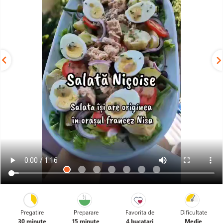
Pregatire
Preparare
Favorita de
Dificultate
30 minute
15 minute
4 bucatari
Medie