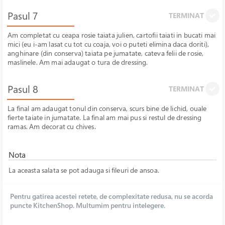
Pasul 7
TERMINAT
Am completat cu ceapa rosie taiata julien, cartofii taiati in bucati mai
mici (eu i-am lasat cu tot cu coaja, voi o puteti elimina daca doriti),
anghinare (din conserva) taiata pe jumatate, cateva felii de rosie,
maslinele. Am mai adaugat o tura de dressing.
Pasul 8
TERMINAT
La final am adaugat tonul din conserva, scurs bine de lichid, ouale
fierte taiate in jumatate. La final am mai pus si restul de dressing
ramas. Am decorat cu chives.
Nota
La aceasta salata se pot adauga si fileuri de ansoa.
Pentru gatirea acestei retete, de complexitate redusa, nu se acorda
puncte KitchenShop. Multumim pentru intelegere.