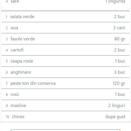
sare
1 lingurita
4
salata verde
2 buc
1
oua
3 cani
2
fasole verde
80 gr
3
cartofi
2 buc
4
ceapa rosie
1 buc
5
anghinare
3 buc
6
peste ton din conserva
120 gr
7
rosii
1 buc
8
masline
2 linguri
9
chives
dupa gust
10