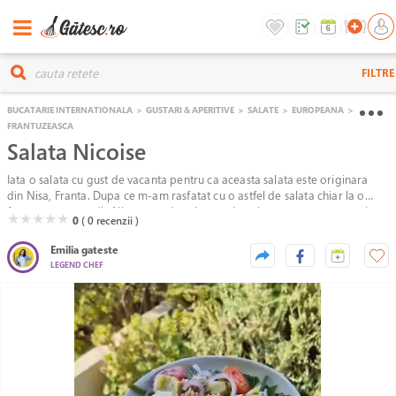
FILTRE
BUCATARIE INTERNATIONALA
>
GUSTARI & APERITIVE
>
SALATE
>
EUROPEANA
>
FRANTUZEASCA
Salata Nicoise
Iata o salata cu gust de vacanta pentru ca aceasta salata este originara
din Nisa, Franta. Dupa ce m-am rasfatat cu o astfel de salata chiar la o
frumoasa terasa din Nisa, cu vedere la apa de culoarea turcoaz, a venit
( )
( )
( )
( )
( )
★
★
★
★
★
0
( 0
recenzii )
vremea sa o gatesc si eu. Este o salata delicioasa, bogata, care este cu
siguranta si pe gustul romanilor.
Emilia gateste
LEGEND CHEF