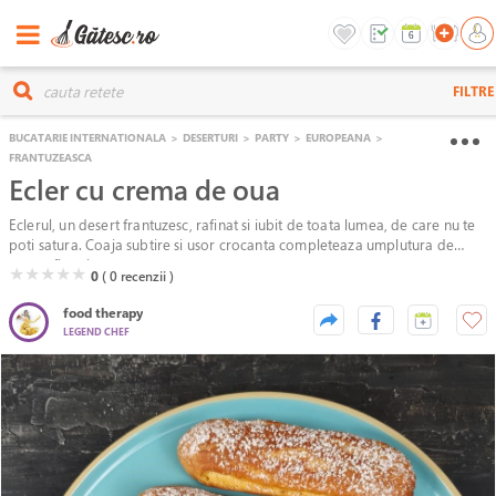
FILTRE
BUCATARIE INTERNATIONALA
>
DESERTURI
>
PARTY
>
EUROPEANA
>
FRANTUZEASCA
Ecler cu crema de oua
Eclerul, un desert frantuzesc, rafinat si iubit de toata lumea, de care nu te
poti satura. Coaja subtire si usor crocanta completeaza umplutura de
crema fina si matasoasa.
( )
( )
( )
( )
( )
★
★
★
★
★
0
( 0
recenzii )
food therapy
LEGEND CHEF