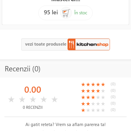
95 lei
În stoc
vezi toate produsele
Recenzii (0)
(*)
(*)
(*)
(*)
(*)
(0)
★
★
★
★
★
0.00
(*)
(*)
(*)
(*)
( )
(0)
★
★
★
★
★
( )
( )
( )
( )
( )
(*)
(*)
(*)
( )
( )
(0)
★
★
★
★
★
★
★
★
★
★
(*)
(*)
( )
( )
( )
(0)
★
★
★
★
★
0 RECENZII
(*)
( )
( )
( )
( )
(0)
★
★
★
★
★
Ai gatit reteta? Vrem sa aflam parerea ta!
( )
( )
( )
( )
( )