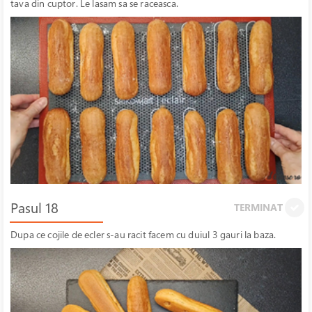
tava din cuptor. Le lasam sa se raceasca.
Pasul 18
TERMINAT
Dupa ce cojile de ecler s-au racit facem cu duiul 3 gauri la baza.