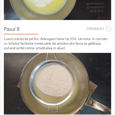
Pasul 8
TERMINAT
Luam cratita de pe foc. Adaugam faina tip 550, cernuta. In contact
cu lichidul fierbinte moleculele de amidon din faina se gelifiaza,
putand astfel retine umiditatea in aluat.