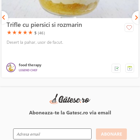
Trifle cu piersici si rozmarin
(*)
(*)
(*)
(*)
(*)
★
★
★
★
★
5
(46)
Desert la pahar, usor de facut.
food therapy
LEGEND CHEF
Aboneaza-te la Gatesc.ro via email
ABONARE