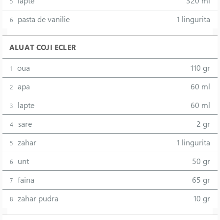
lapte
320 ml
5
pasta de vanilie
1 lingurita
6
ALUAT COJI ECLER
oua
110 gr
1
apa
60 ml
2
lapte
60 ml
3
sare
2 gr
4
zahar
1 lingurita
5
unt
50 gr
6
faina
65 gr
7
zahar pudra
10 gr
8