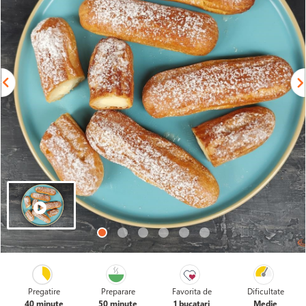
Pregatire
Preparare
Favorita de
Dificultate
40 minute
50 minute
1 bucatari
Medie