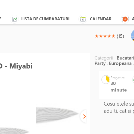
E
LISTA DE CUMPARATURI
CALENDAR
o
(*)
(*)
(*)
(*)
(*)
★
★
★
★
★
(15)
Categorii:
Bucatari
Party
,
Europeana
,
D - Miyabi
Pregatire
30
minute
Cosuletele su
adulti, cat si