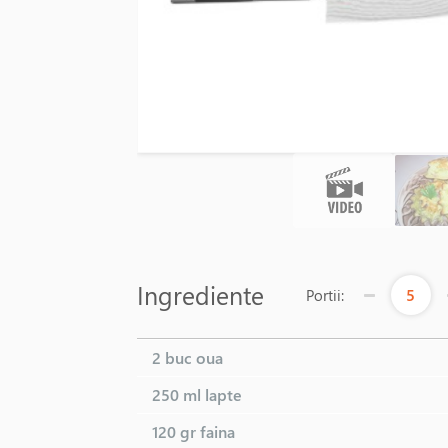
1390 LEI
La coma
Ingrediente
5
Portii:
2 buc
oua
250 ml
lapte
120 gr
faina