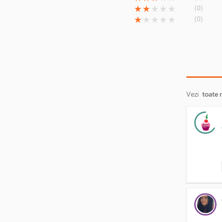
(*)
(*)
( )
( )
( )
(0)
★
★
★
★
★
(*)
( )
( )
( )
( )
(0)
★
★
★
★
★
Vezi
toate 