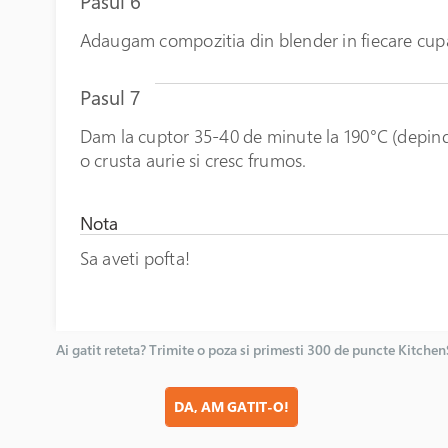
Pasul 6
Adaugam compozitia din blender in fiecare cupa
Pasul 7
Dam la cuptor 35-40 de minute la 190°C (depind
o crusta aurie si cresc frumos.
Nota
Sa aveti pofta!
Ai gatit reteta? Trimite o poza si primesti 300 de puncte Kitche
DA, AM GATIT-O!