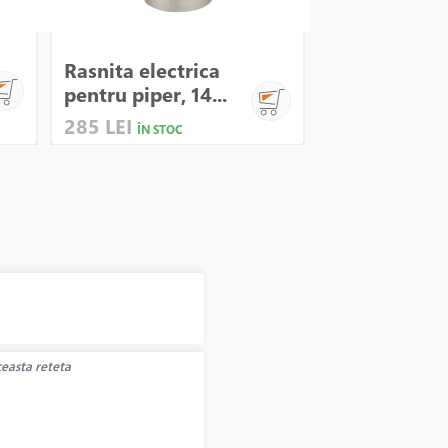
Rasnita electrica
Tava pentru
pentru piper, 14...
briose, otel, 
285 LEI
75 LEI
ÎN STOC
ÎN STOC