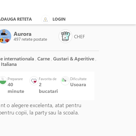
ADAUGA RETETA
LOGIN
Aurora
CHEF
497 retete postate
e internationala
,
Carne
,
Gustari & Aperitive
,
Italiana
Preparare
Favorita de
Dificultate
40
2
Usoara
minute
bucatari
nt o alegere excelenta, atat pentru
 pentru copii, la party sau la scoala.