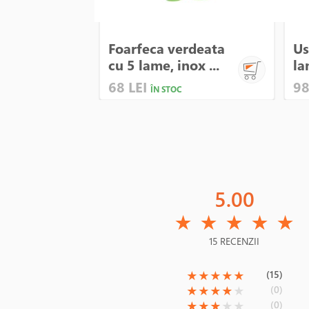
Foarfeca verdeata
Us
cu 5 lame, inox ...
la
68 LEI
98
ÎN STOC
5.00
(*)
(*)
(*)
(*)
(*)
★
★
★
★
★
15 RECENZII
(*)
(*)
(*)
(*)
(*)
(15)
★
★
★
★
★
(*)
(*)
(*)
(*)
( )
(0)
★
★
★
★
★
(*)
(*)
(*)
( )
( )
(0)
★
★
★
★
★