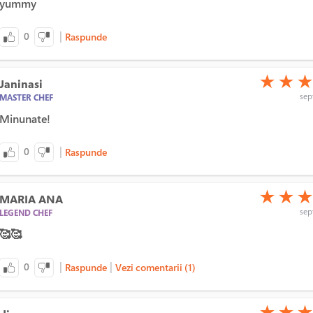
yummy
|
0
Raspunde
(*)
(*)
(*)
★
★
Janinasi
sept
MASTER CHEF
Minunate!
|
0
Raspunde
(*)
(*)
(*)
★
★
MARIA ANA
sept
LEGEND CHEF
🥰🥰
|
|
0
Raspunde
Vezi comentarii (1)
(*)
(*)
(*)
★
★