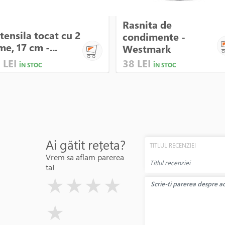
Rasnita de
tensila tocat cu 2
condimente -
me, 17 cm -...
Westmark
 LEI
38 LEI
ÎN STOC
ÎN STOC
Ai gătit rețeta?
TITLUL RECENZIEI
Vrem sa aflam parerea
ta!
( )
( )
( )
( )
( )
★
★
★
★
★