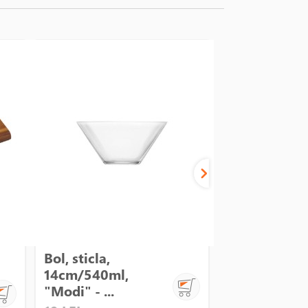
Bol, sticla,
Bol cu capac,
14cm/540ml,
1L - Glasslo..
"Modi" - ...