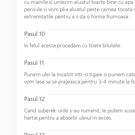
cu mainile si umezim aluatul foarte bine cu apa p
pensule si vom plia aluatul peste carnea tocata 
extremitatile pentru a ii da o forma frumoasa.
Pasul 10
In felul acesta procedam cu toate bilutele.
Pasul 11
Punem ulei la incalzit intr-o tigaie si punem cat
vom lasa sa se prajeasca pentru 3-4 minute la f
Pasul 12
Cand suberek-urile s-au rumenit, le putem scoat
hartie pentru a absorbi uleiul in exces.
Pasul 13