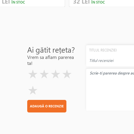
 LEI
32 LEI
ÎN STOC
ÎN STOC
Ai gătit rețeta?
TITLUL RECENZIEI
Vrem sa aflam parerea
ta!
( )
( )
( )
( )
( )
★
★
★
★
★
ADAUGĂ O RECENZIE