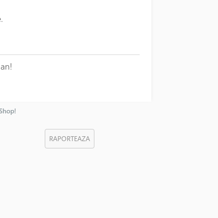
.
ran!
nShop!
RAPORTEAZA