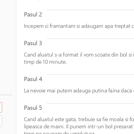
Pasul 2
Incepem si framantam si adaugam apa treptat c
Pasul 3
Cand aluatul s-a format il vom scoate din bol si
timp de 10 minute.
Pasul 4
La nevoie mai putem adauga putina faina daca es
Pasul 5
Cand aluatul este gata, trebuie sa fie moala si fo
lipeasca de maini. Il punem intr-un bol presarat
timp ne ocupam de umplutura.