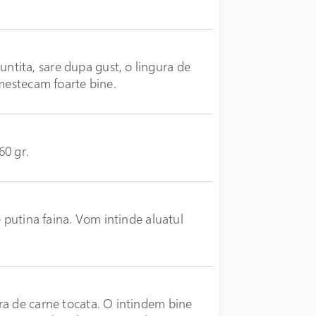
tita, sare dupa gust, o lingura de
amestecam foarte bine.
60 gr.
e putina faina. Vom intinde aluatul
ra de carne tocata. O intindem bine