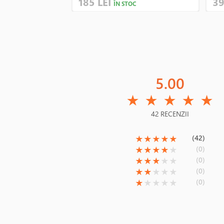
185 LEI
39
ÎN STOC
5.00
(*)
(*)
(*)
(*)
(*)
★
★
★
★
★
42 RECENZII
(*)
(*)
(*)
(*)
(*)
(42)
★
★
★
★
★
(*)
(*)
(*)
(*)
( )
(0)
★
★
★
★
★
(*)
(*)
(*)
( )
( )
(0)
★
★
★
★
★
(*)
(*)
( )
( )
( )
(0)
★
★
★
★
★
(*)
( )
( )
( )
( )
(0)
★
★
★
★
★