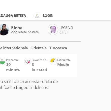
ADAUGA RETETA
LOGIN
Elena
LEGEND
222 retete postate
CHEF
e internationala
,
Orientala
,
Turceasca
Preparare
Favorita de
Dificultate
30
3
Medie
minute
bucatari
ge!
o sa iti placa aceasta reteta de
t foarte fraged si delicios!