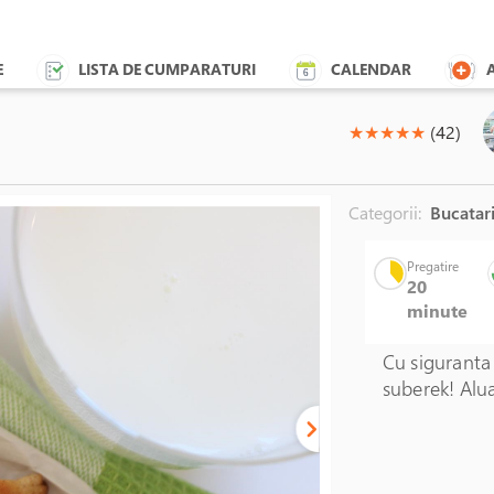
E
LISTA DE CUMPARATURI
CALENDAR
(*)
(*)
(*)
(*)
(*)
★
★
★
★
★
(42)
Categorii:
Bucatari
Pregatire
20
minute
Unable to load the ima
Cu siguranta 
suberek! Alua