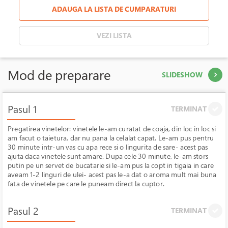
ADAUGA LA LISTA DE CUMPARATURI
VEZI LISTA
Mod de preparare
SLIDESHOW
Pasul 1
TERMINAT
Pregatirea vinetelor: vinetele le-am curatat de coaja, din loc in loc si
am facut o taietura, dar nu pana la celalat capat. Le-am pus pentru
30 minute intr-un vas cu apa rece si o lingurita de sare- acest pas
ajuta daca vinetele sunt amare. Dupa cele 30 minute, le-am stors
putin pe un servet de bucatarie si le-am pus la copt in tigaia in care
aveam 1-2 linguri de ulei- acest pas le-a dat o aroma mult mai buna
fata de vinetele pe care le puneam direct la cuptor.
Pasul 2
TERMINAT