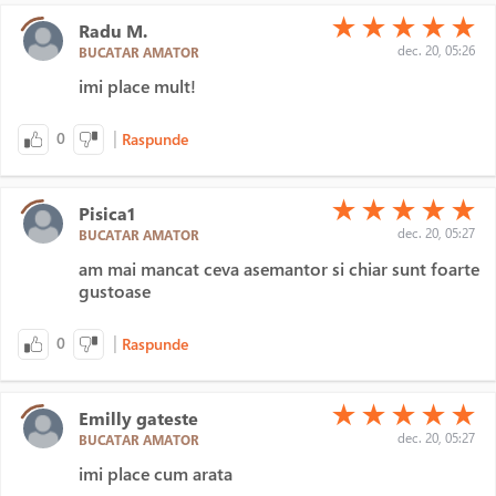
(*)
(*)
(*)
(*)
(*)
★
★
★
★
★
Radu M.
dec. 20, 05:26
BUCATAR AMATOR
imi place mult!
|
0
Raspunde
(*)
(*)
(*)
(*)
(*)
★
★
★
★
★
Pisica1
dec. 20, 05:27
BUCATAR AMATOR
am mai mancat ceva asemantor si chiar sunt foarte
gustoase
|
0
Raspunde
(*)
(*)
(*)
(*)
(*)
★
★
★
★
★
Emilly gateste
dec. 20, 05:27
BUCATAR AMATOR
imi place cum arata