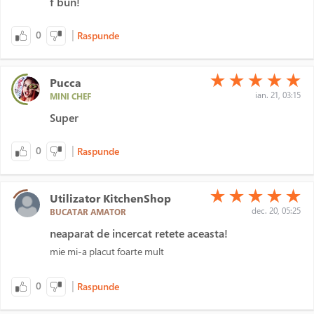
f bun!
|
0
Raspunde
(*)
(*)
(*)
(*)
(*)
★
★
★
★
★
Pucca
ian. 21, 03:15
MINI CHEF
Super
|
0
Raspunde
(*)
(*)
(*)
(*)
(*)
★
★
★
★
★
Utilizator KitchenShop
dec. 20, 05:25
BUCATAR AMATOR
neaparat de incercat retete aceasta!
mie mi-a placut foarte mult
|
0
Raspunde