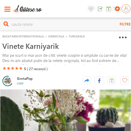
FILTRE
BUCATARIE INTERNATIONALA
>
ORIENTALA
>
TURCEASCA
Vinete Karniyarik
Mai pe scurt si mai usor de citit: vinete coapte si umplute cu carne de vita!
Desi m-am abatut putin de la retete originala, tot au fost extrem de
delicioasa! Oricum eu faceam de cativa ani sosul acesta si il mancam in
(*)
(*)
(*)
(*)
(*)
★
★
★
★
★
5
( 27
recenzii )
diverse combinatii: lipii si legume proaspete, paste sau chiar langa un
orez gol!
GretaPop
CHEF