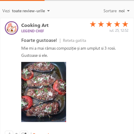
Vezi
toate review-urile
Sortare
noi
(*)
(*)
(*)
(*)
(*)
★
★
★
★
★
Cooking Art
iul. 25, 12:52
LEGEND CHEF
Foarte gustoase!
|
Reteta gatita
Mie mi a mai rămas compoziție și am umplut si 3 rosii.
Gustoase si ele.