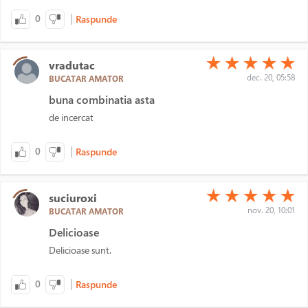
|
0
Raspunde
(*)
(*)
(*)
(*)
(*)
★
★
★
★
★
vradutac
dec. 20, 05:58
BUCATAR AMATOR
buna combinatia asta
de incercat
|
0
Raspunde
(*)
(*)
(*)
(*)
(*)
★
★
★
★
★
suciuroxi
nov. 20, 10:01
BUCATAR AMATOR
Delicioase
Delicioase sunt.
|
0
Raspunde