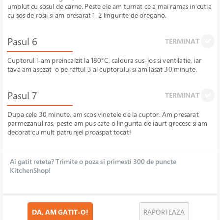
umplut cu sosul de carne. Peste ele am turnat ce a mai ramas in cutia
cu sos de rosii si am presarat 1-2 lingurite de oregano.
Pasul 6
TERMINAT
Cuptorul l-am preincalzit la 180°C, caldura sus-jos si ventilatie, iar
tava am asezat-o pe raftul 3 al cuptorului si am lasat 30 minute.
Pasul 7
TERMINAT
Dupa cele 30 minute, am scos vinetele de la cuptor. Am presarat
parmezanul ras, peste am pus cate o lingurita de iaurt grecesc si am
decorat cu mult patrunjel proaspat tocat!
Ai gatit reteta? Trimite o poza si primesti 300 de puncte
KitchenShop!
DA, AM GATIT-O!
RAPORTEAZA