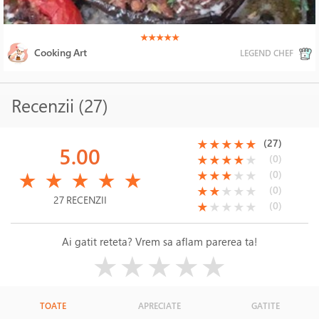
(*)
(*)
(*)
(*)
(*)
★
★
★
★
★
Cooking Art
LEGEND CHEF
Recenzii (27)
(*)
(*)
(*)
(*)
(*)
(27)
★
★
★
★
★
5.00
(*)
(*)
(*)
(*)
( )
(0)
★
★
★
★
★
(*)
(*)
(*)
(*)
(*)
(*)
(*)
(*)
( )
( )
(0)
★
★
★
★
★
★
★
★
★
★
(*)
(*)
( )
( )
( )
(0)
★
★
★
★
★
27 RECENZII
(*)
( )
( )
( )
( )
(0)
★
★
★
★
★
Ai gatit reteta? Vrem sa aflam parerea ta!
( )
( )
( )
( )
( )
★
★
★
★
★
TOATE
APRECIATE
GATITE