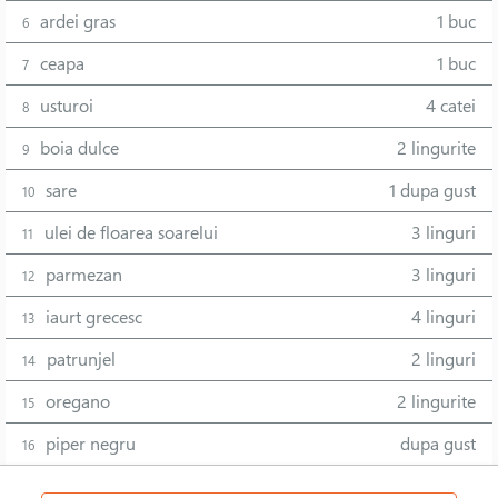
ardei gras
1 buc
6
ceapa
1 buc
7
usturoi
4 catei
8
boia dulce
2 lingurite
9
sare
1 dupa gust
10
ulei de floarea soarelui
3 linguri
11
parmezan
3 linguri
12
iaurt grecesc
4 linguri
13
patrunjel
2 linguri
14
oregano
2 lingurite
15
piper negru
dupa gust
16