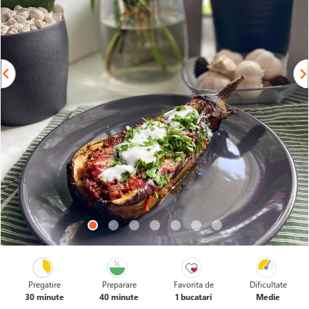
Pregatire
Preparare
Favorita de
Dificultate
30 minute
40 minute
1 bucatari
Medie