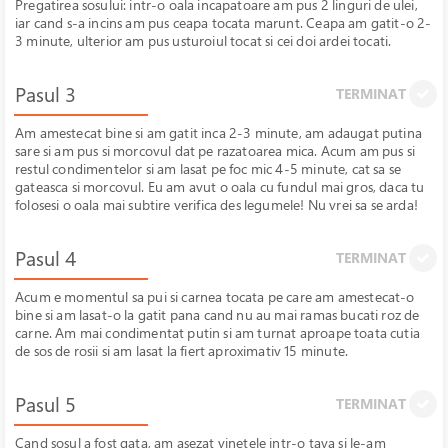
Pregatirea sosului: intr-o oala incapatoare am pus 2 linguri de ulei,
iar cand s-a incins am pus ceapa tocata marunt. Ceapa am gatit-o 2-
3 minute, ulterior am pus usturoiul tocat si cei doi ardei tocati.
Pasul 3
TERMINAT
Am amestecat bine si am gatit inca 2-3 minute, am adaugat putina
sare si am pus si morcovul dat pe razatoarea mica. Acum am pus si
restul condimentelor si am lasat pe foc mic 4-5 minute, cat sa se
gateasca si morcovul. Eu am avut o oala cu fundul mai gros, daca tu
folosesi o oala mai subtire verifica des legumele! Nu vrei sa se arda!
Pasul 4
TERMINAT
Acum e momentul sa pui si carnea tocata pe care am amestecat-o
bine si am lasat-o la gatit pana cand nu au mai ramas bucati roz de
carne. Am mai condimentat putin si am turnat aproape toata cutia
de sos de rosii si am lasat la fiert aproximativ 15 minute.
Pasul 5
TERMINAT
Cand sosul a fost gata, am asezat vinetele intr-o tava si le-am