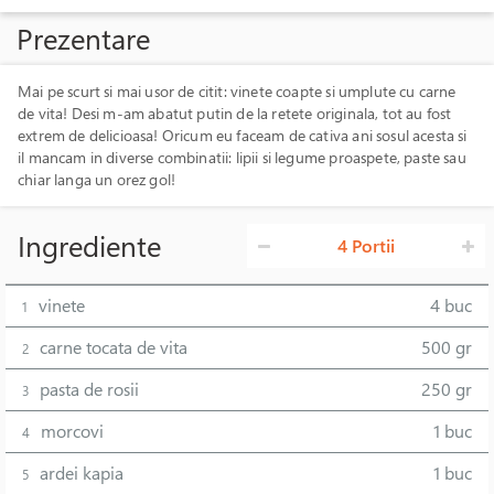
Prezentare
Mai pe scurt si mai usor de citit: vinete coapte si umplute cu carne
de vita! Desi m-am abatut putin de la retete originala, tot au fost
extrem de delicioasa! Oricum eu faceam de cativa ani sosul acesta si
il mancam in diverse combinatii: lipii si legume proaspete, paste sau
chiar langa un orez gol!
Ingrediente
4 Portii
vinete
4 buc
1
carne tocata de vita
500 gr
2
pasta de rosii
250 gr
3
morcovi
1 buc
4
ardei kapia
1 buc
5