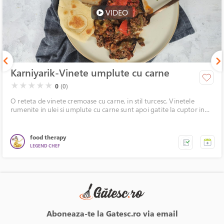
VIDEO
Karniyarik-Vinete umplute cu carne
( )
( )
( )
( )
( )
★
★
★
★
★
0
(0)
O reteta de vinete cremoase cu carne, in stil turcesc. Vinetele
rumenite in ulei si umplute cu carne sunt apoi gatite la cuptor in
sos picant de rosii. Sa ramanem in sfera bucatariei orientale le
putem servi cu o lingura de iaurt si/sau lipie turceasca.
food therapy
LEGEND CHEF
Aboneaza-te la Gatesc.ro via email