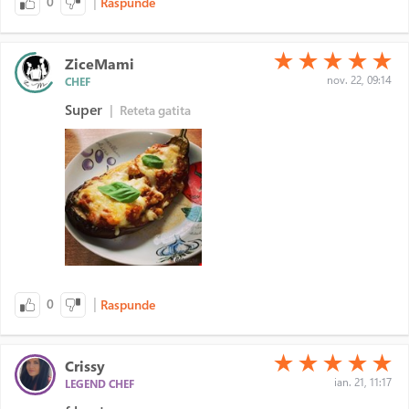
|
0
Raspunde
(*)
(*)
(*)
(*)
(*)
★
★
★
★
★
ZiceMami
nov. 22, 09:14
CHEF
Super
|
Reteta gatita
|
0
Raspunde
(*)
(*)
(*)
(*)
(*)
★
★
★
★
★
Crissy
ian. 21, 11:17
LEGEND CHEF