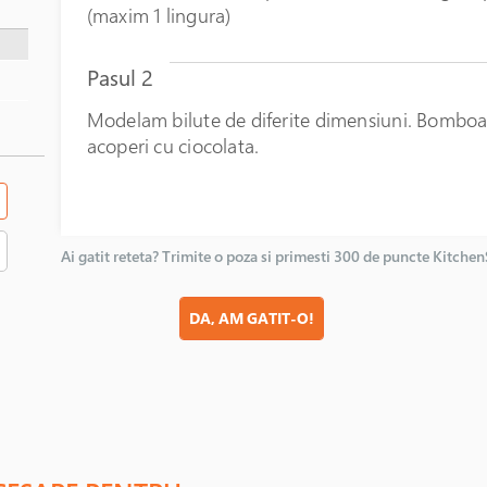
(maxim 1 lingura)
Pasul 2
Modelam bilute de diferite dimensiuni. Bomboa
acoperi cu ciocolata.
Ai gatit reteta? Trimite o poza si primesti 300 de puncte Kitche
DA, AM GATIT-O!