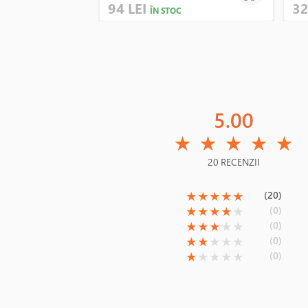
94 LEI
32
ÎN STOC
5.00
(*)
(*)
(*)
(*)
(*)
★
★
★
★
★
20 RECENZII
(*)
(*)
(*)
(*)
(*)
(20)
★
★
★
★
★
(*)
(*)
(*)
(*)
( )
(0)
★
★
★
★
★
(*)
(*)
(*)
( )
( )
(0)
★
★
★
★
★
(*)
(*)
( )
( )
( )
(0)
★
★
★
★
★
(*)
( )
( )
( )
( )
(0)
★
★
★
★
★