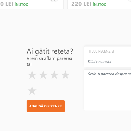
0 LEI
220 LEI
ÎN STOC
ÎN STOC
Ai gătit rețeta?
TITLUL RECENZIEI
Vrem sa aflam parerea
ta!
( )
( )
( )
( )
( )
★
★
★
★
★
ADAUGĂ O RECENZIE