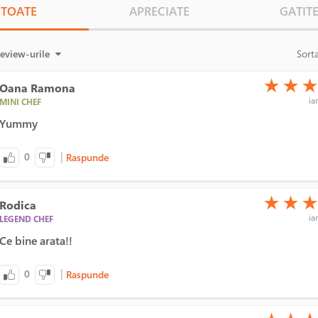
TOATE
APRECIATE
GATIT
review-urile
Sort
(*)
(*)
(*)
★
★
Oana Ramona
ia
MINI CHEF
Yummy
|
0
Raspunde
(*)
(*)
(*)
★
★
Rodica
ia
LEGEND CHEF
Ce bine arata!!
|
0
Raspunde
(*)
(*)
(*)