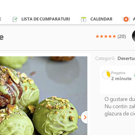
E
LISTA DE CUMPARATURI
CALENDAR
e
(*)
(*)
(*)
(*)
(*)
★
★
★
★
★
(20)
Categorii:
Desertu
Pregatire
2 minute
O gustare dul
Nu contin zah
glazura de ci