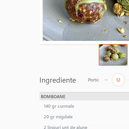
Ingrediente
12
Portii:
BOMBOANE
140 gr
curmale
20 gr
migdale
2 linguri
unt de alune