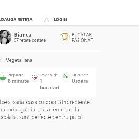
ADAUGA RETETA
LOGIN
Bianca
BUCATAR
57 retete postate
PASIONAT
ri
,
Vegetariana
Preparare
Favorita de
Dificultate
8 minute
1
Usoara
bucatari
ce si sanatoasa cu doar 3 ingrediente!
ar adaugat, iar daca renuntati la
ocolata, sunt perfecte pentru pitici!