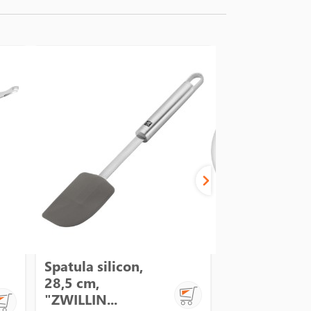
Spatula silicon,
Platou oval,
28,5 cm,
portelan, 3
"ZWILLIN...
"G...