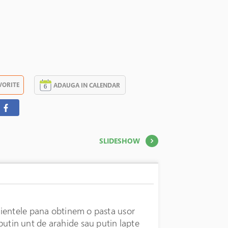
VORITE
ADAUGA IN CALENDAR
SLIDESHOW
dientele pana obtinem o pasta usor
tin unt de arahide sau putin lapte