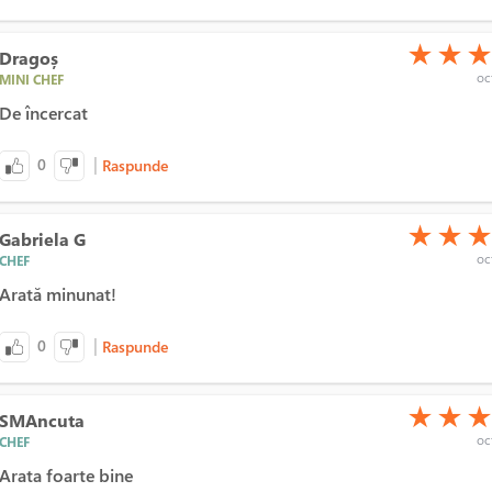
(*)
(*)
(*)
★
★
Dragoș
oct
MINI CHEF
De încercat
|
0
Raspunde
(*)
(*)
(*)
★
★
Gabriela G
oct
CHEF
Arată minunat!
|
0
Raspunde
(*)
(*)
(*)
★
★
SMAncuta
oct
CHEF
Arata foarte bine