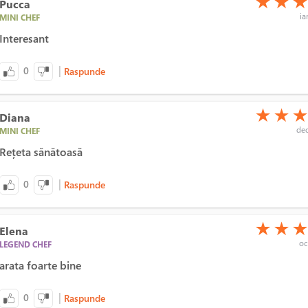
★
★
Pucca
ia
MINI CHEF
Interesant
|
0
Raspunde
(*)
(*)
(*)
★
★
Diana
dec
MINI CHEF
Rețeta sănătoasă
|
0
Raspunde
(*)
(*)
(*)
★
★
Elena
oc
LEGEND CHEF
arata foarte bine
|
0
Raspunde