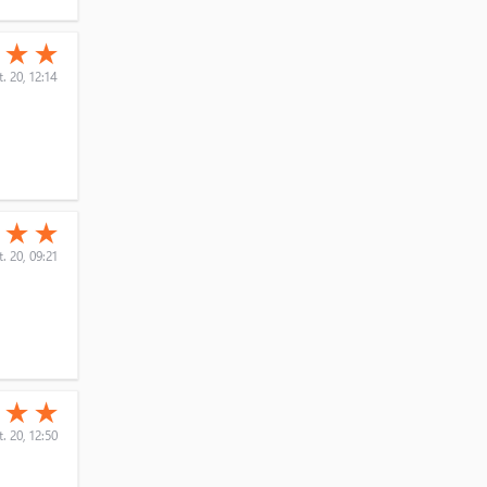
(*)
(*)
★
★
★
. 20, 12:14
(*)
(*)
★
★
★
. 20, 09:21
(*)
(*)
★
★
★
. 20, 12:50