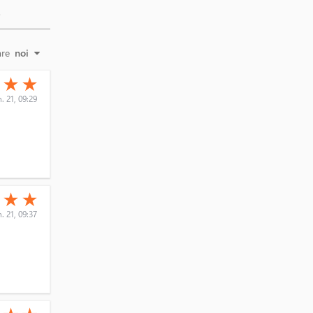
E
are
noi
(*)
(*)
★
★
★
n. 21, 09:29
(*)
(*)
★
★
★
n. 21, 09:37
(*)
(*)