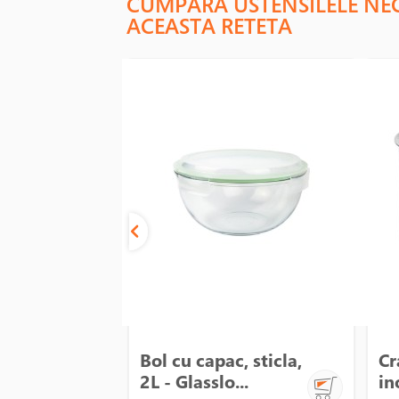
CUMPARA USTENSILELE NE
ACEASTA RETETA
Bol cu capac, sticla,
Cr
2L - Glasslo...
in