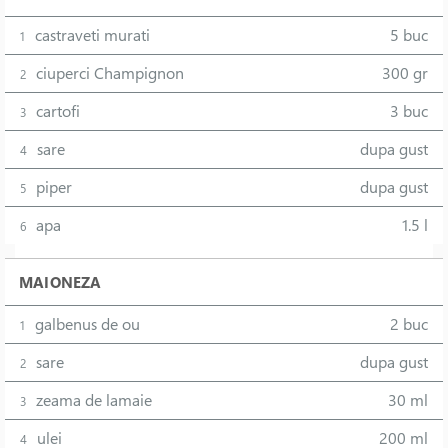
castraveti murati
5 buc
1
ciuperci Champignon
300 gr
2
cartofi
3 buc
3
sare
dupa gust
4
piper
dupa gust
5
apa
1.5 l
6
MAIONEZA
galbenus de ou
2 buc
1
sare
dupa gust
2
zeama de lamaie
30 ml
3
ulei
200 ml
4