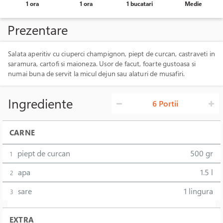
1 ora
1 ora
1 bucatari
Medie
Prezentare
Salata aperitiv cu ciuperci champignon, piept de curcan, castraveti in
saramura, cartofi si maioneza. Usor de facut, foarte gustoasa si
numai buna de servit la micul dejun sau alaturi de musafiri.
Ingrediente
6 Portii
CARNE
piept de curcan
500 gr
1
apa
1.5 l
2
sare
1 lingura
3
EXTRA