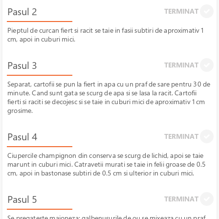
Pasul 2
TERMINAT
Pieptul de curcan fiert si racit se taie in fasii subtiri de aproximativ 1
cm, apoi in cuburi mici.
Pasul 3
TERMINAT
Separat, cartofii se pun la fiert in apa cu un praf de sare pentru 30 de
minute. Cand sunt gata se scurg de apa si se lasa la racit. Cartofii
fierti si raciti se decojesc si se taie in cuburi mici de aproximativ 1 cm
grosime.
Pasul 4
TERMINAT
Ciupercile champignon din conserva se scurg de lichid, apoi se taie
marunt in cuburi mici. Catravetii murati se taie in felii groase de 0.5
cm, apoi in bastonase subtiri de 0.5 cm si ulterior in cuburi mici.
Pasul 5
TERMINAT
Se pregateste maioneza: galbenusurile de ou se mixeaza cu un praf