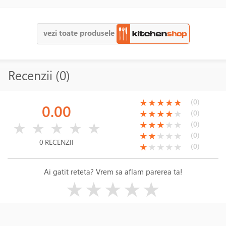
vezi toate produsele
Recenzii (0)
(*)
(*)
(*)
(*)
(*)
(0)
★
★
★
★
★
0.00
(*)
(*)
(*)
(*)
( )
(0)
★
★
★
★
★
( )
( )
( )
( )
( )
(*)
(*)
(*)
( )
( )
(0)
★
★
★
★
★
★
★
★
★
★
(*)
(*)
( )
( )
( )
(0)
★
★
★
★
★
0 RECENZII
(*)
( )
( )
( )
( )
(0)
★
★
★
★
★
Ai gatit reteta? Vrem sa aflam parerea ta!
( )
( )
( )
( )
( )
★
★
★
★
★