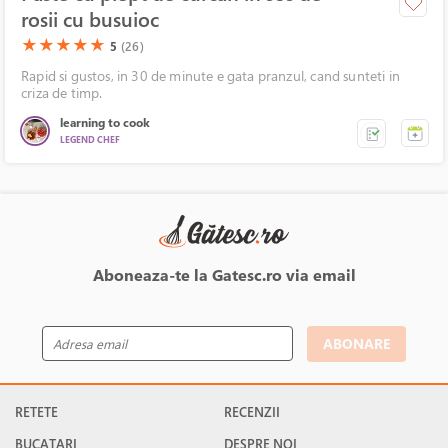
rosii cu busuioc
(*)
(*)
(*)
(*)
(*)
★
★
★
★
★
5
(26)
Rapid si gustos, in 30 de minute e gata pranzul, cand sunteti in
criza de timp.
learning to cook
LEGEND CHEF
Aboneaza-te la Gatesc.ro via email
ABONARE
RETETE
RECENZII
BUCATARI
DESPRE NOI