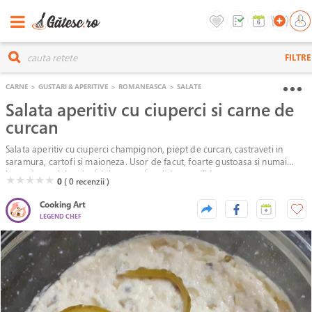
FILTRE
CARNE
>
GUSTARI & APERITIVE
>
ROMANEASCA
>
SALATE
Salata aperitiv cu ciuperci si carne de
curcan
Salata aperitiv cu ciuperci champignon, piept de curcan, castraveti in
saramura, cartofi si maioneza. Usor de facut, foarte gustoasa si numai
buna de servit la micul dejun sau alaturi de musafiri.
( )
( )
( )
( )
( )
★
★
★
★
★
0
( 0
recenzii )
Cooking Art
LEGEND CHEF