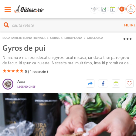
FILTRE
BUCATARIE INTERNATIONALA
>
CARNE
>
EUROPEANA
>
GRECEASCA
Gyros de pui
Nimic nu e mai bun decat un gyros facut in casa, iar daca ti se pare greu
de facut, iti spun ca nu este. Necesita mai mult timp, insa iti promit ca daca
vei incerca reteta, sigur o sa iti placa.
(*)
(*)
(*)
(*)
(*)
★
★
★
★
★
5
( 1
recenzie )
Aaaa
LEGEND CHEF