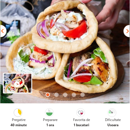
Pregatire
Preparare
Favorita de
Dificultate
40 minute
1 ora
1 bucatari
Usoara