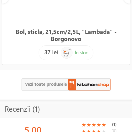
Bol, sticla, 21,5cm/2,5L, "Lambada" -
Borgonovo
37 lei
În stoc
vezi toate produsele
Recenzii (1)
(*)
(*)
(*)
(*)
(*)
(1)
★
★
★
★
★
5.00
(*)
(*)
(*)
(*)
( )
(0)
★
★
★
★
★