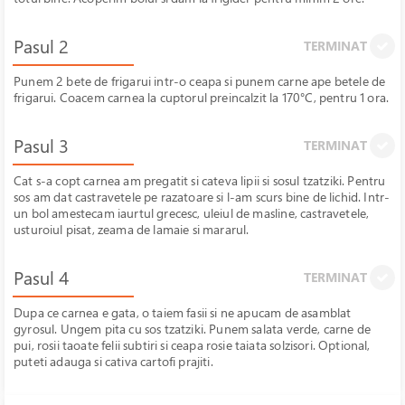
Pasul 2
TERMINAT
Punem 2 bete de frigarui intr-o ceapa si punem carne ape betele de
frigarui. Coacem carnea la cuptorul preincalzit la 170°C, pentru 1 ora.
Pasul 3
TERMINAT
Cat s-a copt carnea am pregatit si cateva lipii si sosul tzatziki. Pentru
sos am dat castravetele pe razatoare si l-am scurs bine de lichid. Intr-
un bol amestecam iaurtul grecesc, uleiul de masline, castravetele,
usturoiul pisat, zeama de lamaie si mararul.
Pasul 4
TERMINAT
Dupa ce carnea e gata, o taiem fasii si ne apucam de asamblat
gyrosul. Ungem pita cu sos tzatziki. Punem salata verde, carne de
pui, rosii taoate felii subtiri si ceapa rosie taiata solzisori. Optional,
puteti adauga si cativa cartofi prajiti.