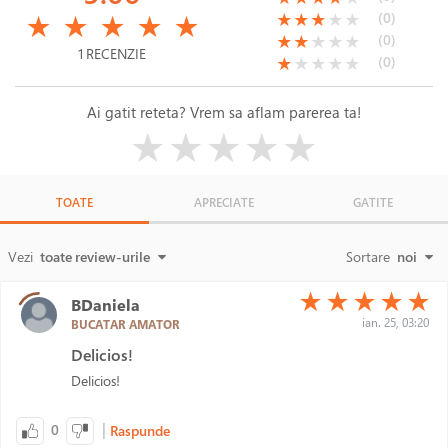
(*)
(*)
(*)
(*)
(*)
(*)
(*)
(*)
( )
( )
(0)
★
★
★
★
★
★
★
★
★
★
(*)
(*)
( )
( )
( )
(0)
★
★
★
★
★
1 RECENZIE
(*)
( )
( )
( )
( )
(0)
★
★
★
★
★
Ai gatit reteta? Vrem sa aflam parerea ta!
( )
( )
( )
( )
( )
★
★
★
★
★
TOATE
APRECIATE
GATITE
Vezi
toate review-urile
Sortare
noi
(*)
(*)
(*)
(*)
(*)
★
★
★
★
★
BDaniela
ian. 25, 03:20
BUCATAR AMATOR
Delicios!
Delicios!
|
0
Raspunde