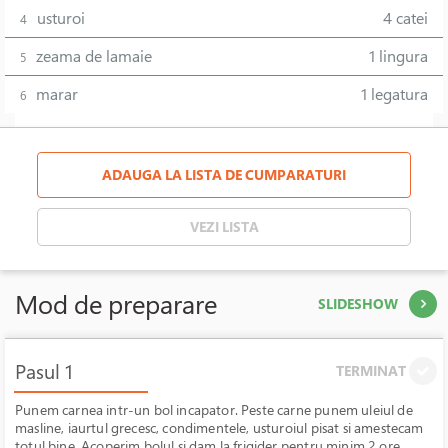
usturoi
4 catei
4
zeama de lamaie
1 lingura
5
marar
1 legatura
6
ADAUGA LA LISTA DE CUMPARATURI
VEZI LISTA
Mod de preparare
SLIDESHOW
Pasul 1
TERMINAT
Punem carnea intr-un bol incapator. Peste carne punem uleiul de
masline, iaurtul grecesc, condimentele, usturoiul pisat si amestecam
totul bine. Acoperim bolul si dam la frigider pentru minim 2 ore.