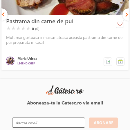
Pastrama din carne de pui
( )
( )
( )
( )
( )
★
★
★
★
★
0
(0)
Mult mai gustoasa si mai sanatoasa aceasta pastrama din carne de
pui preparata in casa!
Maria Udrea
LEGEND CHEF
Aboneaza-te la Gatesc.ro via email
ABONARE