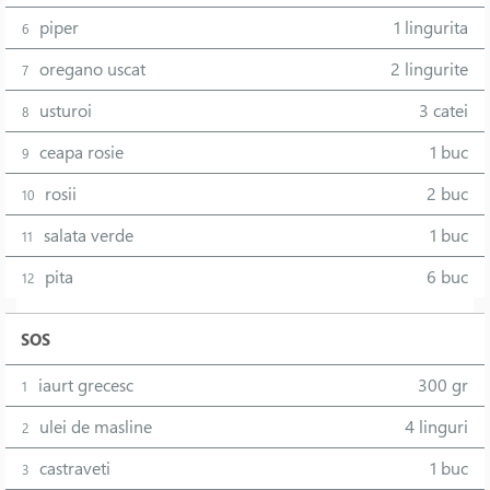
piper
1 lingurita
6
oregano uscat
2 lingurite
7
usturoi
3 catei
8
ceapa rosie
1 buc
9
rosii
2 buc
10
salata verde
1 buc
11
pita
6 buc
12
SOS
iaurt grecesc
300 gr
1
ulei de masline
4 linguri
2
castraveti
1 buc
3