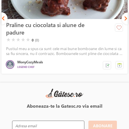
Praline cu ciocolata si alune de
padure
( )
( )
( )
( )
( )
★
★
★
★
★
0
(0)
Pustiul meu a spus ca sunt cele mai bune bomboane din lume si ca
sa fiu sincera, nu il contrazic. Bomboanele sunt pline de ciocolata si
alune de padure.
MonyCozyMeals
LEGEND CHEF
Aboneaza-te la Gatesc.ro via email
ABONARE