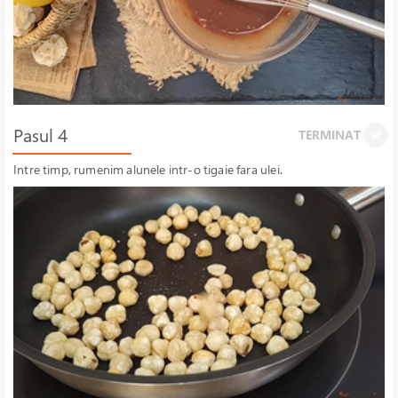
Pasul 4
TERMINAT
Intre timp, rumenim alunele intr-o tigaie fara ulei.