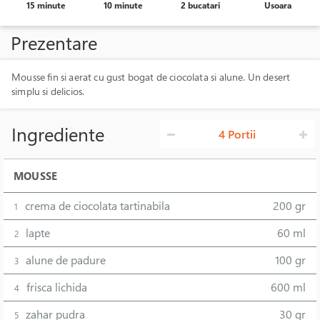
15 minute
10 minute
2 bucatari
Usoara
Prezentare
Mousse fin si aerat cu gust bogat de ciocolata si alune. Un desert
simplu si delicios.
Ingrediente
4 Portii
MOUSSE
crema de ciocolata tartinabila
200 gr
1
lapte
60 ml
2
alune de padure
100 gr
3
frisca lichida
600 ml
4
zahar pudra
30 gr
5