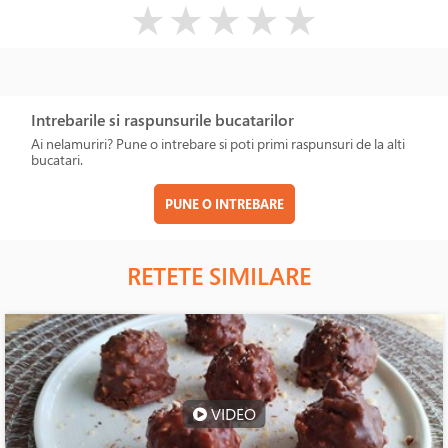
( )
( )
( )
( )
( )
★
★
★
★
★
Intrebarile si raspunsurile bucatarilor
Ai nelamuriri? Pune o intrebare si poti primi raspunsuri de la alti
bucatari.
PUNE O INTREBARE
RETETE SIMILARE
VIDEO