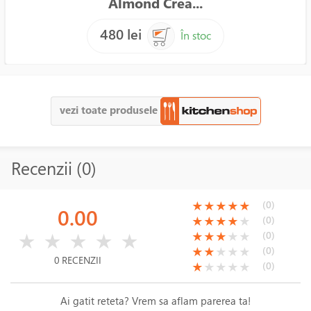
Almond Crea...
480 lei
În stoc
vezi toate produsele
Recenzii (0)
(*)
(*)
(*)
(*)
(*)
(0)
★
★
★
★
★
0.00
(*)
(*)
(*)
(*)
( )
(0)
★
★
★
★
★
( )
( )
( )
( )
( )
(*)
(*)
(*)
( )
( )
(0)
★
★
★
★
★
★
★
★
★
★
(*)
(*)
( )
( )
( )
(0)
★
★
★
★
★
0 RECENZII
(*)
( )
( )
( )
( )
(0)
★
★
★
★
★
Ai gatit reteta? Vrem sa aflam parerea ta!