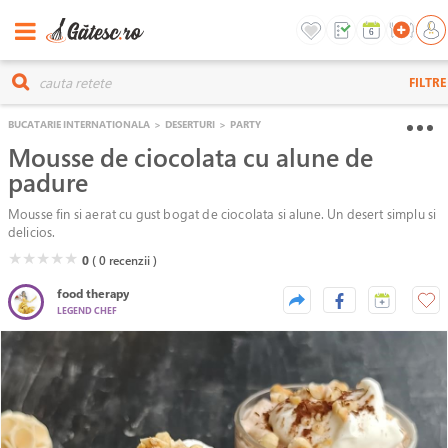
FILTRE
BUCATARIE INTERNATIONALA
>
DESERTURI
>
PARTY
Mousse de ciocolata cu alune de
padure
Mousse fin si aerat cu gust bogat de ciocolata si alune. Un desert simplu si
delicios.
( )
( )
( )
( )
( )
★
★
★
★
★
0
( 0
recenzii )
food therapy
LEGEND CHEF