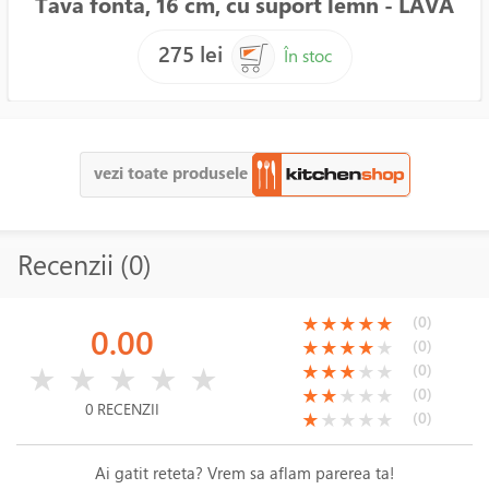
Tava fonta, 16 cm, cu suport lemn - LAVA
275 lei
În stoc
vezi toate produsele
Recenzii (0)
(*)
(*)
(*)
(*)
(*)
(0)
★
★
★
★
★
0.00
(*)
(*)
(*)
(*)
( )
(0)
★
★
★
★
★
( )
( )
( )
( )
( )
(*)
(*)
(*)
( )
( )
(0)
★
★
★
★
★
★
★
★
★
★
(*)
(*)
( )
( )
( )
(0)
★
★
★
★
★
0 RECENZII
(*)
( )
( )
( )
( )
(0)
★
★
★
★
★
Ai gatit reteta? Vrem sa aflam parerea ta!