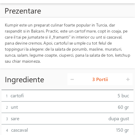
Prezentare
Kumpir este un preparat culinar foarte popular in Turcia, dar
raspandit si in Balcani. Practic, este un cartof mare, copt in coaja, pe
care il tai pe jumatate si il „framanti” in interior cu unt si cascaval,
pana devine cremos. Apoi, cartoful se umple cu tot felul de
toppinguri la alegere: de la salata de porumb, masline, muraturi,
sunca, salam, legume coapte, ciuperci, pana la salata de ton, ketchup
sau chiar maioneza.
Ingrediente
3 Portii
cartofi
5 buc
1
unt
60 gr
2
sare
dupa gust
3
cascaval
150 gr
4