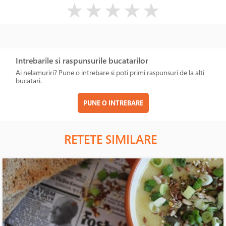
( )
( )
( )
( )
( )
★
★
★
★
★
Intrebarile si raspunsurile bucatarilor
Ai nelamuriri? Pune o intrebare si poti primi raspunsuri de la alti
bucatari.
PUNE O INTREBARE
RETETE SIMILARE