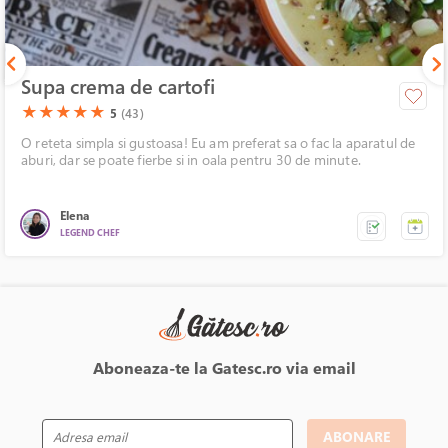
Supa crema de cartofi
(*)
(*)
(*)
(*)
(*)
★
★
★
★
★
5
(43)
O reteta simpla si gustoasa! Eu am preferat sa o fac la aparatul de
aburi, dar se poate fierbe si in oala pentru 30 de minute.
Elena
LEGEND CHEF
Aboneaza-te la Gatesc.ro via email
ABONARE