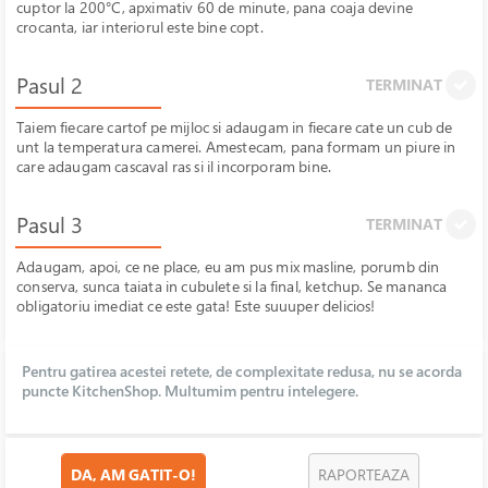
cuptor la 200°C, apximativ 60 de minute, pana coaja devine
crocanta, iar interiorul este bine copt.
Pasul 2
TERMINAT
Taiem fiecare cartof pe mijloc si adaugam in fiecare cate un cub de
unt la temperatura camerei. Amestecam, pana formam un piure in
care adaugam cascaval ras si il incorporam bine.
Pasul 3
TERMINAT
Adaugam, apoi, ce ne place, eu am pus mix masline, porumb din
conserva, sunca taiata in cubulete si la final, ketchup. Se mananca
obligatoriu imediat ce este gata! Este suuuper delicios!
Pentru gatirea acestei retete, de complexitate redusa, nu se acorda
puncte KitchenShop. Multumim pentru intelegere.
DA, AM GATIT-O!
RAPORTEAZA