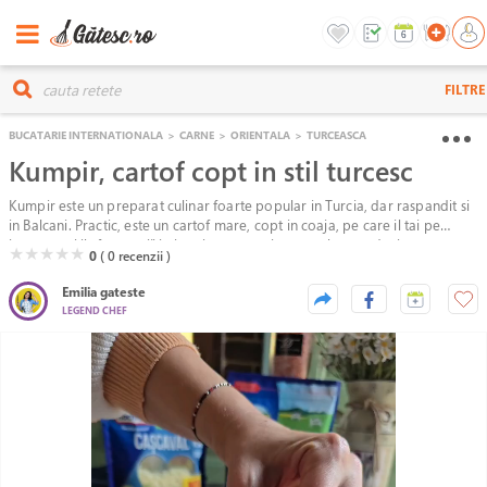
FILTRE
BUCATARIE INTERNATIONALA
>
CARNE
>
ORIENTALA
>
TURCEASCA
Kumpir, cartof copt in stil turcesc
Kumpir este un preparat culinar foarte popular in Turcia, dar raspandit si
in Balcani. Practic, este un cartof mare, copt in coaja, pe care il tai pe
jumatate si il „framanti” in interior cu unt si cascaval, pana devine cremos.
( )
( )
( )
( )
( )
★
★
★
★
★
0
( 0
recenzii )
Apoi, cartoful se umple cu tot felul de toppinguri la alegere: de la salata
de porumb, masline, muraturi, sunca, salam, legume coapte, ciuperci,
Emilia gateste
pana la salata de ton, ketchup sau chiar maioneza.
LEGEND CHEF