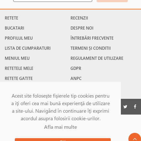
RETETE
RECENZII
BUCATARI
DESPRE NOI
PROFILUL MEU
ÎNTREBĂRI FRECVENTE
LISTA DE CUMPARATURI
TERMENI ȘI CONDITII
MENIUL MEU
REGULAMENT DE UTILIZARE
RETETELE MELE
GDPR
RETETE GATITE
ANPC
RETETE FAVORITE
CONTACT
Acest site foloseşte fişierele tip cookies pentru
a iţi oferi cea mai bună experienţă de utilizare
©Gatesc.ro 2026
a site-ului. Navigând în continuare îţi exprimi
acordul asupra folosirii cookie-urilor.
Afla mai multe