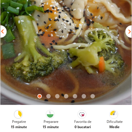
Pregatire
Preparare
Favorita de
Dificultate
15 minute
15 minute
0 bucatari
Medie