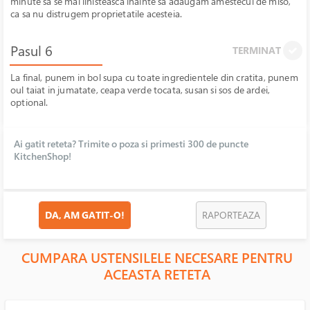
minute sa se mai linisteasca inainte sa adaugam amestecul de miso,
ca sa nu distrugem proprietatile acesteia.
Pasul 6
TERMINAT
La final, punem in bol supa cu toate ingredientele din cratita, punem
oul taiat in jumatate, ceapa verde tocata, susan si sos de ardei,
optional.
Ai gatit reteta? Trimite o poza si primesti 300 de puncte
KitchenShop!
DA, AM GATIT-O!
RAPORTEAZA
CUMPARA USTENSILELE NECESARE PENTRU
ACEASTA RETETA