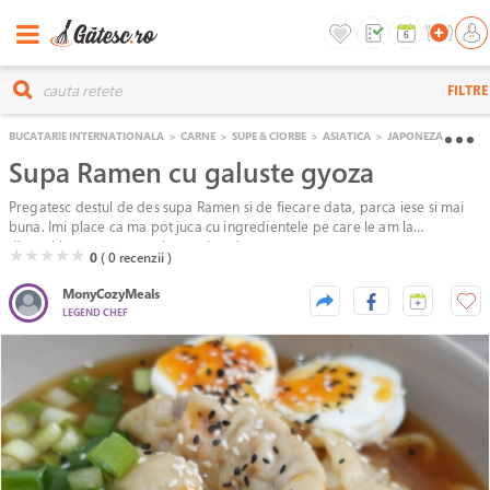
FILTRE
BUCATARIE INTERNATIONALA
>
CARNE
>
SUPE & CIORBE
>
ASIATICA
>
JAPONEZA
Supa Ramen cu galuste gyoza
Pregatesc destul de des supa Ramen si de fiecare data, parca iese si mai
buna. Imi place ca ma pot juca cu ingredientele pe care le am la
dispozitie, nu e o reteta batuta in cuie.
( )
( )
( )
( )
( )
★
★
★
★
★
0
( 0
recenzii )
MonyCozyMeals
LEGEND CHEF