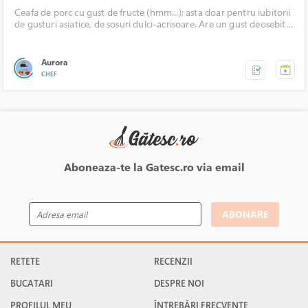
Ceafa de porc cu gust de fructe (hmm...); asta doar pentru iubitorii
de gusturi asiatice, de sosuri dulci-acrisoare. Are un gust deosebit,
fructat, mai aparte.
Aurora
CHEF
Aboneaza-te la Gatesc.ro via email
ABONARE
RETETE
RECENZII
BUCATARI
DESPRE NOI
PROFILUL MEU
ÎNTREBĂRI FRECVENTE