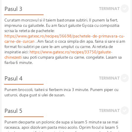
Pasul 3
TERMINAT
Curatam morcovul si il taiem bastonase subtiri. Il punem la fiert,
impreuna cu galustele. Eu am facut galuste Gyoza cu compozitia
scrisa la reteta de pachetele:
https://www.gatesc.ro/recipes/36698/pachetele-de-primavara-cu-
carne-de-curcan
. Am facut o coca simpla din apa, faina si sare si am
format foi subtiri pe care le-am umplut cu carne. Ai reteta de
inspiratie aici:
https://www.gatesc.ro/recipes/33750/galuste-
chinezesti
sau poti cumpara galuste cu carne, congelate. Lasam sa
fiarba 6 minute.
Pasul 4
TERMINAT
Punem broccoli, taiteii si fierbem inca 3 minute. Punem piper cu
usturoi, dupa gust si ulei de susan.
Pasul 5
TERMINAT
Punem deoparte un polonic de supa si lasam 5 minute sa se mai
raceasca, apoi dizolvam pasta miso acolo. Oprim focul si lasam 5