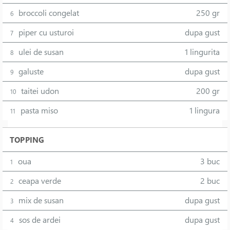
broccoli congelat
250 gr
6
piper cu usturoi
dupa gust
7
ulei de susan
1 lingurita
8
galuste
dupa gust
9
taitei udon
200 gr
10
pasta miso
1 lingura
11
TOPPING
oua
3 buc
1
ceapa verde
2 buc
2
mix de susan
dupa gust
3
sos de ardei
dupa gust
4