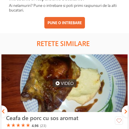
Ai nelamuriri? Pune o intrebare si poti primi raspunsuri de la alti
bucatari.
PUNE O INTREBARE
RETETE SIMILARE
VIDEO
Ceafa de porc cu sos aromat
(*)
(*)
(*)
(*)
(*)
★
★
★
★
★
4.96
(23)