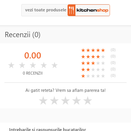
vezi toate produsele
Recenzii (0)
(*)
(*)
(*)
(*)
(*)
(0)
★
★
★
★
★
0.00
(*)
(*)
(*)
(*)
( )
(0)
★
★
★
★
★
( )
( )
( )
( )
( )
(*)
(*)
(*)
( )
( )
(0)
★
★
★
★
★
★
★
★
★
★
(*)
(*)
( )
( )
( )
(0)
★
★
★
★
★
0 RECENZII
(*)
( )
( )
( )
( )
(0)
★
★
★
★
★
Ai gatit reteta? Vrem sa aflam parerea ta!
( )
( )
( )
( )
( )
★
★
★
★
★
Intrebarile si raspunsurile bucatarilor