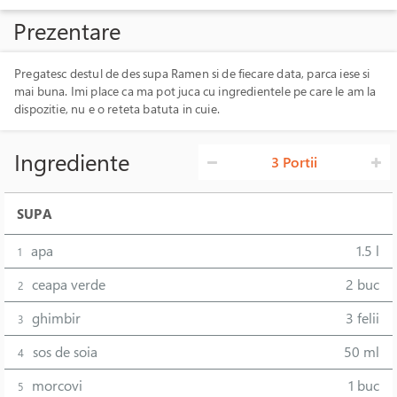
Prezentare
Pregatesc destul de des supa Ramen si de fiecare data, parca iese si
mai buna. Imi place ca ma pot juca cu ingredientele pe care le am la
dispozitie, nu e o reteta batuta in cuie.
Ingrediente
3 Portii
SUPA
apa
1.5 l
1
ceapa verde
2 buc
2
ghimbir
3 felii
3
sos de soia
50 ml
4
morcovi
1 buc
5