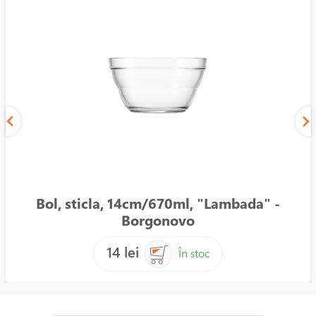
Bol, sticla, 14cm/670ml, "Lambada" -
Borgonovo
14 lei
În stoc