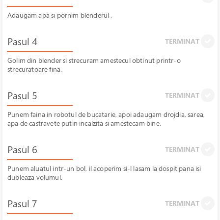
Adaugam apa si pornim blenderul .
Pasul 4
TERMINAT
Golim din blender si strecuram amestecul obtinut printr-o
strecuratoare fina.
Pasul 5
TERMINAT
Punem faina in robotul de bucatarie, apoi adaugam drojdia, sarea,
apa de castravete putin incalzita si amestecam bine.
Pasul 6
TERMINAT
Punem aluatul intr-un bol, il acoperim si-l lasam la dospit pana isi
dubleaza volumul.
Pasul 7
TERMINAT