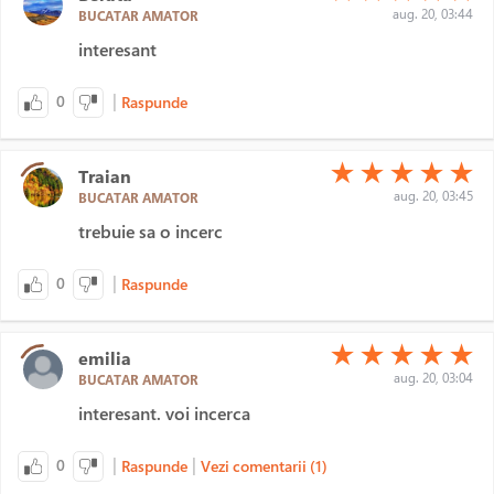
aug. 20, 03:44
BUCATAR AMATOR
interesant
|
0
Raspunde
(*)
(*)
(*)
(*)
(*)
★
★
★
★
★
Traian
aug. 20, 03:45
BUCATAR AMATOR
trebuie sa o incerc
|
0
Raspunde
(*)
(*)
(*)
(*)
(*)
★
★
★
★
★
emilia
aug. 20, 03:04
BUCATAR AMATOR
interesant. voi incerca
|
|
0
Raspunde
Vezi comentarii (1)