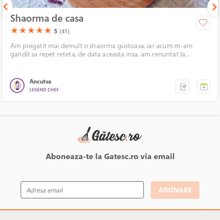
Shaorma de casa
(*)
(*)
(*)
(*)
(*)
★
★
★
★
★
5
(41)
Am pregatit mai demult o shaorma gustoasa, iar acum m-am
gandit sa repet reteta, de data aceasta insa, am renuntat la
maioneza, am ales un ketchup light si varza alba si rosie, care sa
mai domoleasca putin caloriile puiului rumenit si a cartofilor prajiti.
Ancutsa
LEGEND CHEF
Aboneaza-te la Gatesc.ro via email
ABONARE