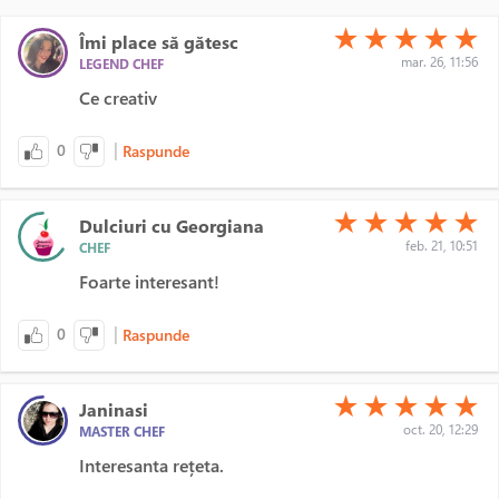
(*)
(*)
(*)
(*)
(*)
★
★
★
★
★
Îmi place să gătesc
mar. 26, 11:56
LEGEND CHEF
Ce creativ
|
0
Raspunde
(*)
(*)
(*)
(*)
(*)
★
★
★
★
★
Dulciuri cu Georgiana
feb. 21, 10:51
CHEF
Foarte interesant!
|
0
Raspunde
(*)
(*)
(*)
(*)
(*)
★
★
★
★
★
Janinasi
oct. 20, 12:29
MASTER CHEF
Interesanta rețeta.