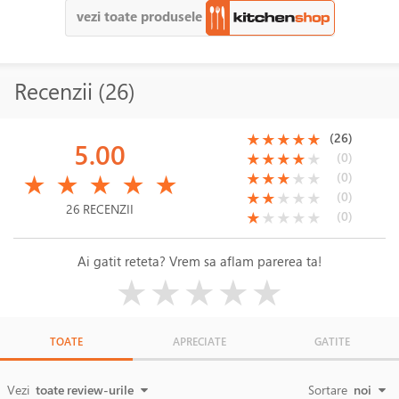
vezi toate produsele
Recenzii (26)
(*)
(*)
(*)
(*)
(*)
(26)
★
★
★
★
★
5.00
(*)
(*)
(*)
(*)
( )
(0)
★
★
★
★
★
(*)
(*)
(*)
(*)
(*)
(*)
(*)
(*)
( )
( )
(0)
★
★
★
★
★
★
★
★
★
★
(*)
(*)
( )
( )
( )
(0)
★
★
★
★
★
26 RECENZII
(*)
( )
( )
( )
( )
(0)
★
★
★
★
★
Ai gatit reteta? Vrem sa aflam parerea ta!
( )
( )
( )
( )
( )
★
★
★
★
★
TOATE
APRECIATE
GATITE
Vezi
toate review-urile
Sortare
noi