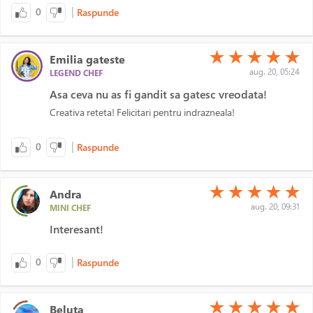
|
0
Raspunde
(*)
(*)
(*)
(*)
(*)
★
★
★
★
★
Emilia gateste
aug. 20, 05:24
LEGEND CHEF
Asa ceva nu as fi gandit sa gatesc vreodata!
Creativa reteta! Felicitari pentru indrazneala!
|
0
Raspunde
(*)
(*)
(*)
(*)
(*)
★
★
★
★
★
Andra
aug. 20, 09:31
MINI CHEF
Interesant!
|
0
Raspunde
(*)
(*)
(*)
(*)
(*)
★
★
★
★
★
Beluta