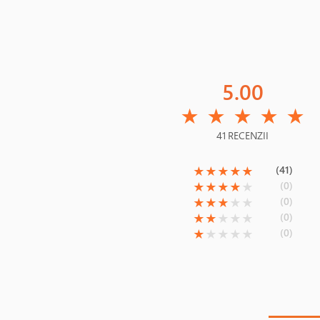
5.00
(*)
(*)
(*)
(*)
(*)
★
★
★
★
★
41 RECENZII
(*)
(*)
(*)
(*)
(*)
(41)
★
★
★
★
★
(*)
(*)
(*)
(*)
( )
(0)
★
★
★
★
★
(*)
(*)
(*)
( )
( )
(0)
★
★
★
★
★
(*)
(*)
( )
( )
( )
(0)
★
★
★
★
★
(*)
( )
( )
( )
( )
(0)
★
★
★
★
★