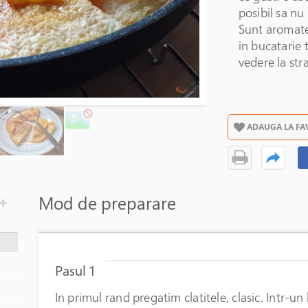
posibil sa nu
Sunt aromate,
in bucatarie 
vedere la st
ADAUGA LA FA
Mod de preparare
Pasul 1
In primul rand pregatim clatitele, clasic. Intr-u