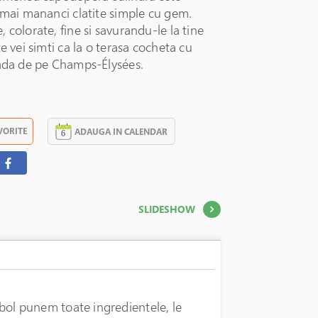
 mai mananci clatite simple cu gem.
 colorate, fine si savurandu-le la tine
te vei simti ca la o terasa cocheta cu
rada de pe Champs-Élysées.
VORITE
ADAUGA IN CALENDAR
SLIDESHOW
n bol punem toate ingredientele, le