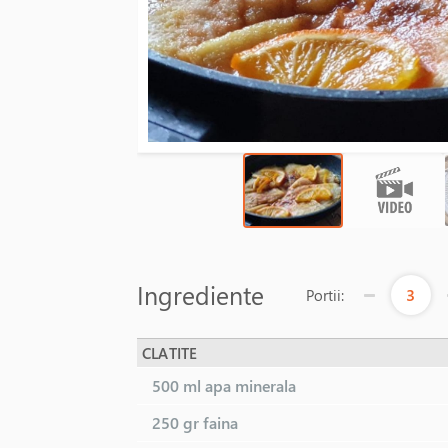
Ingrediente
3
Portii:
CLATITE
500 ml
apa minerala
250 gr
faina