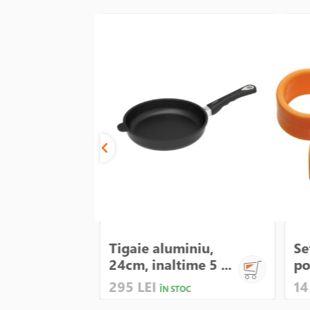
eme
Tigaie aluminiu,
Se
m -
24cm, inaltime 5 ...
po
295 LEI
14
C
ÎN STOC