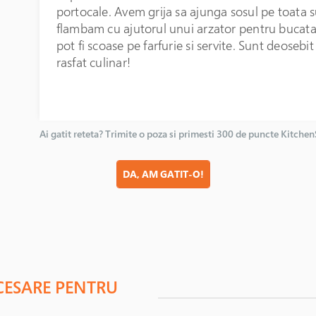
portocale. Avem grija sa ajunga sosul pe toata s
flambam cu ajutorul unui arzator pentru bucatar
pot fi scoase pe farfurie si servite. Sunt deosebi
rasfat culinar!
Ai gatit reteta? Trimite o poza si primesti 300 de puncte Kitche
DA, AM GATIT-O!
CESARE PENTRU