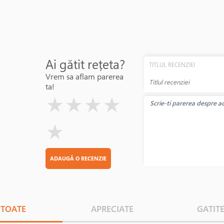
Ai gătit rețeta?
TITLUL RECENZIEI
Vrem sa aflam parerea
ta!
( )
( )
( )
( )
( )
★
★
★
★
★
ADAUGĂ O RECENZIE
TOATE
APRECIATE
GATIT