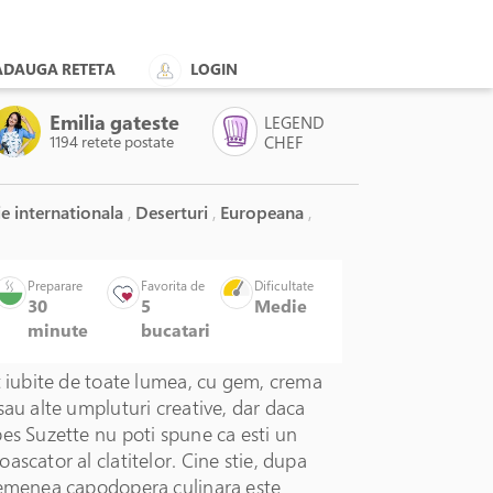
ADAUGA RETETA
LOGIN
Emilia gateste
LEGEND
1194 retete postate
CHEF
e internationala
,
Deserturi
,
Europeana
,
Preparare
Favorita de
Dificultate
30
5
Medie
minute
bucatari
t iubite de toate lumea, cu gem, crema
sau alte umpluturi creative, dar daca
es Suzette nu poti spune ca esti un
ascator al clatitelor. Cine stie, dupa
semenea capodopera culinara este