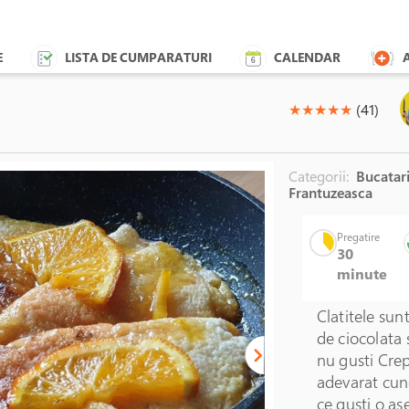
E
LISTA DE CUMPARATURI
CALENDAR
(*)
(*)
(*)
(*)
(*)
★
★
★
★
★
(41)
Categorii:
Bucatari
Frantuzeasca
Pregatire
30
minute
Clatitele sun
de ciocolata 
nu gusti Crep
adevarat cuno
ce gusti o a