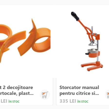
t 2 decojitoare
Storcator manual
rtocale, plast...
pentru citrice si...
 LEI
335 LEI
ÎN STOC
ÎN STOC