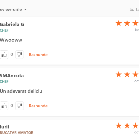
review-urile
Sort
(*)
(*)
(*)
★
★
Gabriela G
ia
CHEF
Wwooww
|
0
Raspunde
(*)
(*)
(*)
★
★
SMAncuta
oct
CHEF
Un adevarat deliciu
|
0
Raspunde
(*)
(*)
(*)
★
★
Iurii
oct
BUCATAR AMATOR