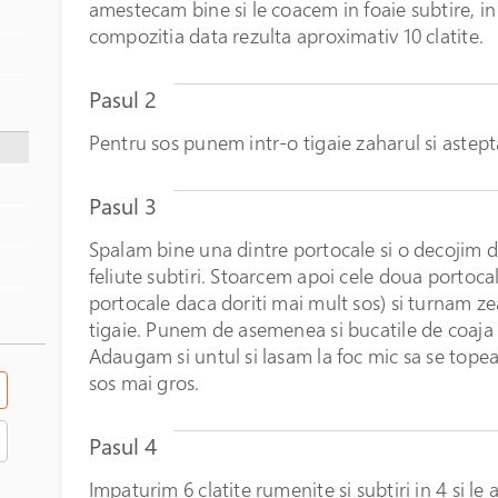
amestecam bine si le coacem in foaie subtire, in t
compozitia data rezulta aproximativ 10 clatite.
Pasul 2
Pentru sos punem intr-o tigaie zaharul si astep
Pasul 3
Spalam bine una dintre portocale si o decojim d
feliute subtiri. Stoarcem apoi cele doua portocal
portocale daca doriti mai mult sos) si turnam z
tigaie. Punem de asemenea si bucatile de coaja 
Adaugam si untul si lasam la foc mic sa se topea
sos mai gros.
Pasul 4
Impaturim 6 clatite rumenite si subtiri in 4 si le 