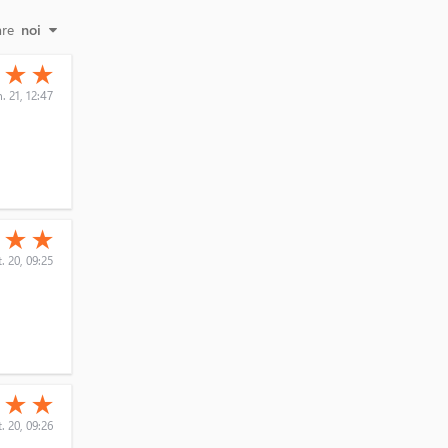
are
noi
(*)
(*)
★
★
★
n. 21, 12:47
(*)
(*)
★
★
★
. 20, 09:25
(*)
(*)
★
★
★
. 20, 09:26