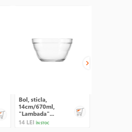
Bol, sticla,
Tigaie clatit
14cm/670ml,
aluminiu, 2
"Lambada"...
A...
14 LEI
285 LEI
ÎN STOC
ÎN STO