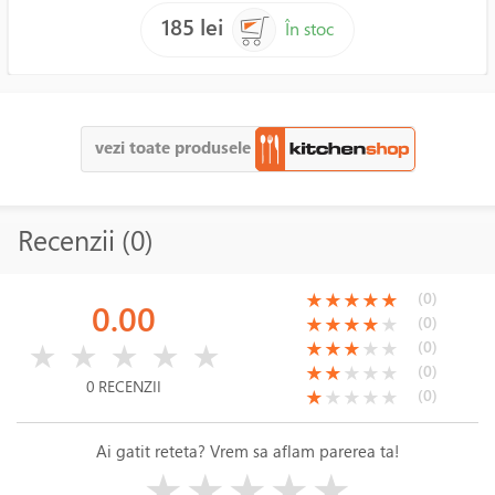
185 lei
În stoc
vezi toate produsele
Recenzii (0)
(*)
(*)
(*)
(*)
(*)
(0)
★
★
★
★
★
0.00
(*)
(*)
(*)
(*)
( )
(0)
★
★
★
★
★
( )
( )
( )
( )
( )
(*)
(*)
(*)
( )
( )
(0)
★
★
★
★
★
★
★
★
★
★
(*)
(*)
( )
( )
( )
(0)
★
★
★
★
★
0 RECENZII
(*)
( )
( )
( )
( )
(0)
★
★
★
★
★
Ai gatit reteta? Vrem sa aflam parerea ta!
( )
( )
( )
( )
( )
★
★
★
★
★