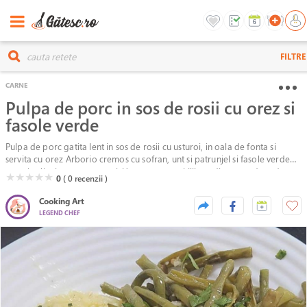
FILTRE
CARNE
Pulpa de porc in sos de rosii cu orez si
fasole verde
Pulpa de porc gatita lent in sos de rosii cu usturoi, in oala de fonta si
servita cu orez Arborio cremos cu sofran, unt si patrunjel si fasole verde
pastai calita in unt cu usturoi. Un preparat echilibrat din punct de vedere
( )
( )
( )
( )
( )
★
★
★
★
★
0
( 0
recenzii )
nutritional, satios si gustos.
Cooking Art
LEGEND CHEF