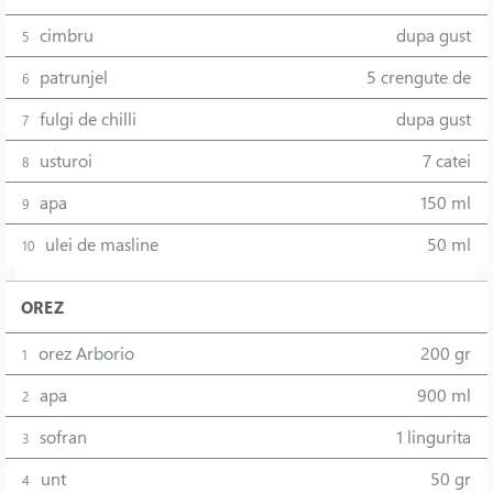
cimbru
dupa gust
5
patrunjel
5 crengute de
6
fulgi de chilli
dupa gust
7
usturoi
7 catei
8
apa
150 ml
9
ulei de masline
50 ml
10
OREZ
orez Arborio
200 gr
1
apa
900 ml
2
sofran
1 lingurita
3
unt
50 gr
4