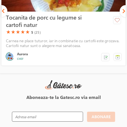
Tocanita de porc cu legume si
cartofi natur
(*)
(*)
(*)
(*)
(*)
★
★
★
★
★
5
(25)
Carnea ne place tuturor, iar in combinatie cu cartofii este grozava.
Cartofii natur sunt o alegere mai sanatoasa.
Aurora
CHEF
Aboneaza-te la Gatesc.ro via email
ABONARE