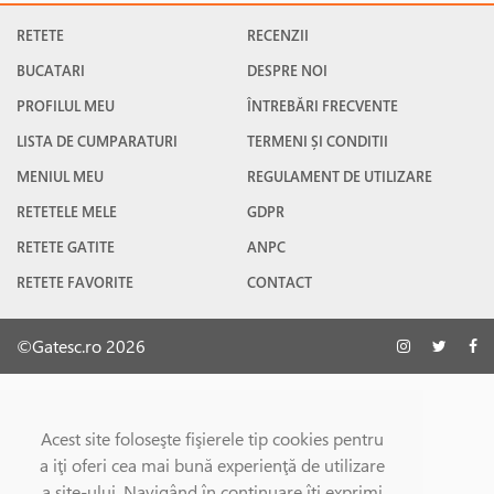
RETETE
RECENZII
BUCATARI
DESPRE NOI
PROFILUL MEU
ÎNTREBĂRI FRECVENTE
LISTA DE CUMPARATURI
TERMENI ȘI CONDITII
MENIUL MEU
REGULAMENT DE UTILIZARE
RETETELE MELE
GDPR
RETETE GATITE
ANPC
RETETE FAVORITE
CONTACT
©Gatesc.ro 2026
Acest site foloseşte fişierele tip cookies pentru
a iţi oferi cea mai bună experienţă de utilizare
a site-ului. Navigând în continuare îţi exprimi