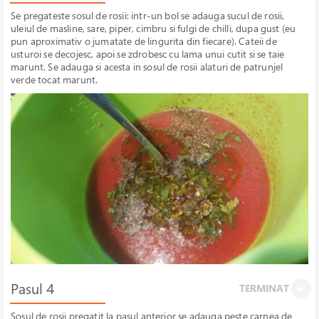
Se pregateste sosul de rosii: intr-un bol se adauga sucul de rosii,
uleiul de masline, sare, piper, cimbru si fulgi de chilli, dupa gust (eu
pun aproximativ o jumatate de lingurita din fiecare). Cateii de
usturoi se decojesc, apoi se zdrobesc cu lama unui cutit si se taie
marunt. Se adauga si acesta in sosul de rosii alaturi de patrunjel
verde tocat marunt.
Pasul 4
TERMINAT
Sosul de rosii pregatit la pasul anterior se adauga peste carnea de