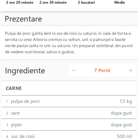
2 ore 20 minute
2 ore 30 minute
2 bucatari
Medie
Prezentare
Pulpa de porc gatita lent in sos de rosii cu usturoi, in oala de fonta si
servita cu orez Arborio cremos cu sofran, unt si patrunjel si fasole
verde pastai calita in unt cu usturoi. Un preparat echilibrat din punct
de vedere nutritional, satios si gustos.
Ingrediente
7 Portii
CARNE
pulpa de porc
1.5 kg
1
sare
dupa gust
2
piper
dupa gust
3
suc de rosii
500 ml
4