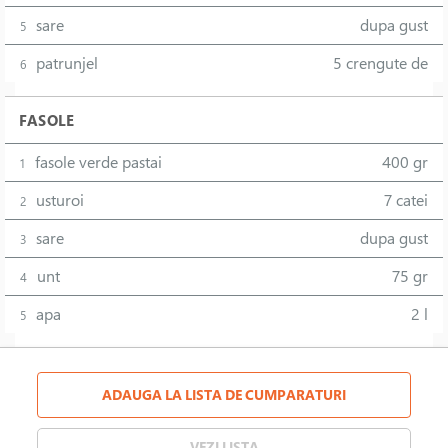
sare
dupa gust
5
patrunjel
5 crengute de
6
FASOLE
fasole verde pastai
400 gr
1
usturoi
7 catei
2
sare
dupa gust
3
unt
75 gr
4
apa
2 l
5
ADAUGA LA LISTA DE CUMPARATURI
VEZI LISTA