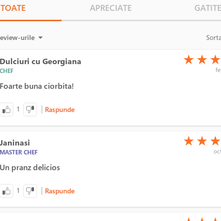
TOATE
APRECIATE
GATIT
review-urile
Sort
(*)
(*)
(*)
★
★
Dulciuri cu Georgiana
fe
CHEF
Foarte buna ciorbita!
|
1
Raspunde
(*)
(*)
(*)
★
★
Janinasi
oct
MASTER CHEF
Un pranz delicios
|
1
Raspunde
(*)
(*)
(*)