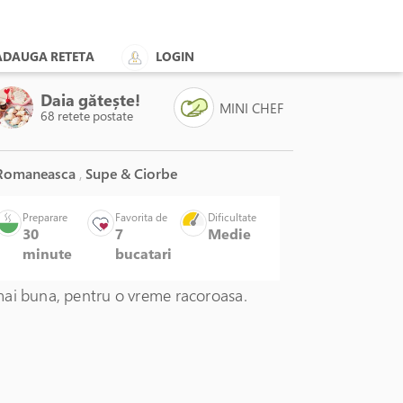
ADAUGA RETETA
LOGIN
Daia gătește!
MINI CHEF
68 retete postate
omaneasca
,
Supe & Ciorbe
Preparare
Favorita de
Dificultate
30
7
Medie
minute
bucatari
ai buna, pentru o vreme racoroasa.