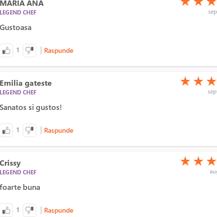
★
★
MARIA ANA
sep
LEGEND CHEF
Gustoasa
|
1
Raspunde
(*)
(*)
(*)
★
★
Emilia gateste
sept
LEGEND CHEF
Sanatos si gustos!
|
1
Raspunde
(*)
(*)
(*)
★
★
Crissy
aug
LEGEND CHEF
foarte buna
|
1
Raspunde