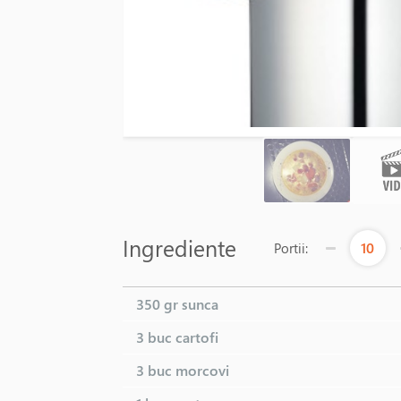
Ingrediente
10
Portii:
325 LEI
La
350 gr
sunca
3 buc
cartofi
3 buc
morcovi