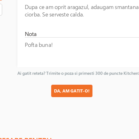
Dupa ce am oprit aragazul, adaugam smantana a
ciorba. Se serveste calda.
Nota
Pofta buna!
Ai gatit reteta? Trimite o poza si primesti 300 de puncte Kitche
DA, AM GATIT-O!