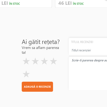
 LEI
46 LEI
ÎN STOC
ÎN STOC
Ai gătit rețeta?
TITLUL RECENZIEI
Vrem sa aflam parerea
ta!
( )
( )
( )
( )
( )
★
★
★
★
★
ADAUGĂ O RECENZIE