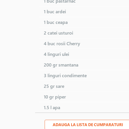
1 buc
pastarnac
1 buc
ardei
1 buc
ceapa
2 catei
usturoi
4 buc
rosii Cherry
4 linguri
ulei
200 gr
smantana
3 linguri
condimente
25 gr
sare
10 gr
piper
1.5 l
apa
ADAUGA LA LISTA DE CUMPARATURI