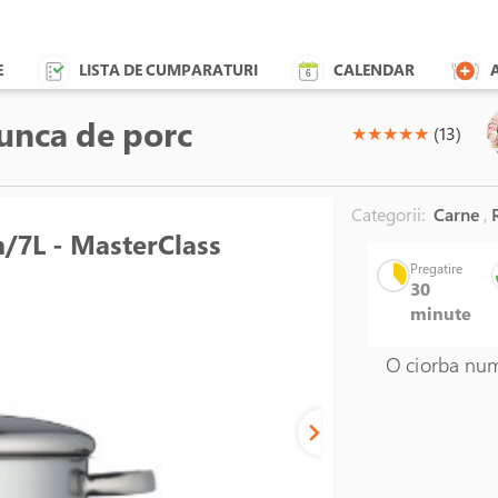
E
LISTA DE CUMPARATURI
CALENDAR
unca de porc
(*)
(*)
(*)
(*)
(*)
★
★
★
★
★
(13)
Categorii:
Carne
,
R
m/7L - MasterClass
Pregatire
30
minute
O ciorba num