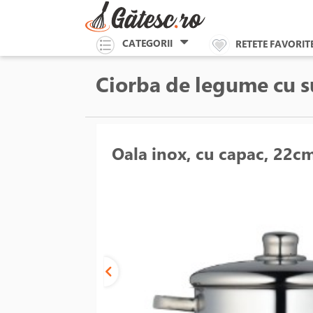
CATEGORII
RETETE FAVORIT
Ciorba de legume cu s
Oala inox, cu capac, 22c
Unable to load the image!