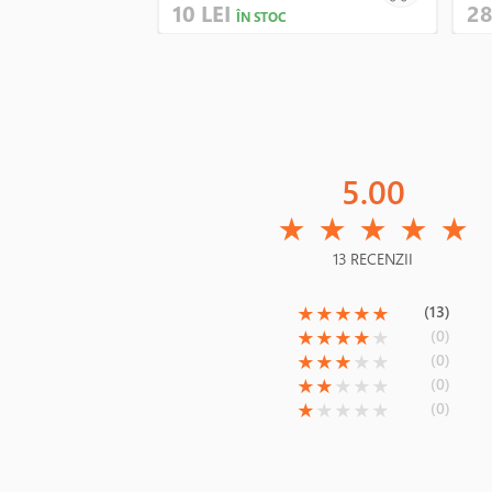
10 LEI
28
ÎN STOC
5.00
(*)
(*)
(*)
(*)
(*)
★
★
★
★
★
13 RECENZII
(*)
(*)
(*)
(*)
(*)
(13)
★
★
★
★
★
(*)
(*)
(*)
(*)
( )
(0)
★
★
★
★
★
(*)
(*)
(*)
( )
( )
(0)
★
★
★
★
★
(*)
(*)
( )
( )
( )
(0)
★
★
★
★
★
(*)
( )
( )
( )
( )
(0)
★
★
★
★
★