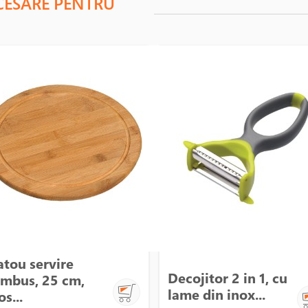
CESARE PENTRU
atou servire
Decojitor 2 in 1, cu
mbus, 25 cm,
lame din inox...
os...