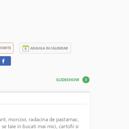
VORITE
ADAUGA IN CALENDAR
SLIDESHOW
unt, morcovi, radacina de pastarnac,
se taie in bucati mai mici, cartofii si